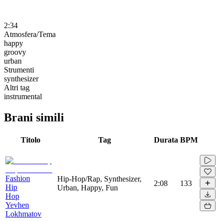
2:34
Atmosfera/Tema
happy
groovy
urban
Strumenti
synthesizer
Altri tag
instrumental
Brani simili
Titolo
Tag
Durata
BPM
Fashion
Hip-Hop/Rap, Synthesizer,
2:08
133
Hip
Urban, Happy, Fun
Hop
Yevhen
Lokhmatov