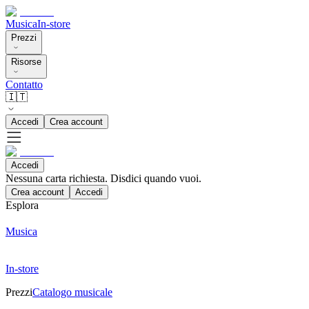
Musica
In-store
Prezzi
Risorse
Contatto
🇮🇹
Accedi
Crea account
Accedi
Nessuna carta richiesta. Disdici quando vuoi.
Crea account
Accedi
Esplora
Musica
In-store
Prezzi
Catalogo musicale