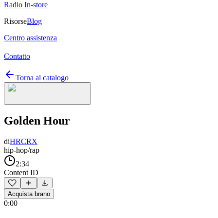
Radio In-store
Risorse
Blog
Centro assistenza
Contatto
Torna al catalogo
Golden Hour
di
HRCRX
hip-hop/rap
2:34
Content ID
Acquista brano
0:00