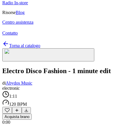
Radio In-store
Risorse
Blog
Centro assistenza
Contatto
Torna al catalogo
Electro Disco Fashion - 1 minute edit
di
Abydos Music
electronic
1:11
120 BPM
Acquista brano
0:00