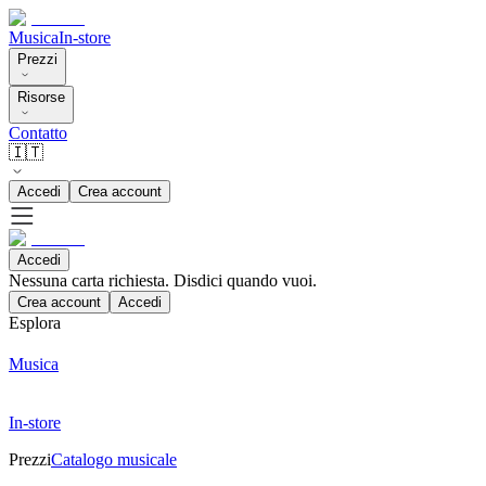
Musica
In-store
Prezzi
Risorse
Contatto
🇮🇹
Accedi
Crea account
Accedi
Nessuna carta richiesta. Disdici quando vuoi.
Crea account
Accedi
Esplora
Musica
In-store
Prezzi
Catalogo musicale