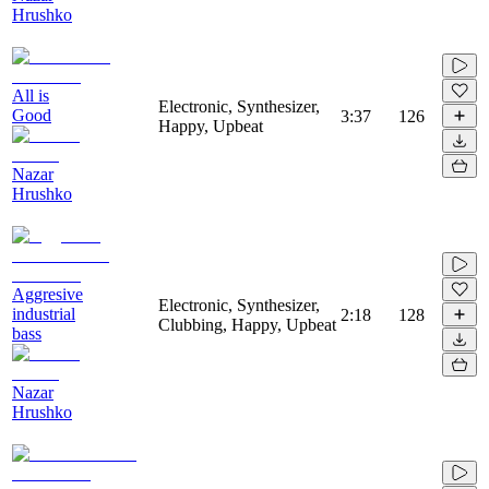
Hrushko
All is
Electronic, Synthesizer,
Good
3:37
126
Happy, Upbeat
Nazar
Hrushko
Aggresive
Electronic, Synthesizer,
industrial
2:18
128
Clubbing, Happy, Upbeat
bass
Nazar
Hrushko