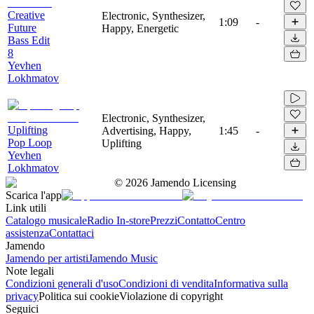
Creative
Electronic, Synthesizer,
1:09
-
Future
Happy, Energetic
Bass Edit
8
Yevhen
Lokhmatov
Electronic, Synthesizer,
Uplifting
Advertising, Happy,
1:45
-
Pop Loop
Uplifting
Yevhen
Lokhmatov
©
2026
Jamendo Licensing
Scarica l'app
Link utili
Catalogo musicale
Radio In-store
Prezzi
Contatto
Centro
assistenza
Contattaci
Jamendo
Jamendo per artisti
Jamendo Music
Note legali
Condizioni generali d'uso
Condizioni di vendita
Informativa sulla
privacy
Politica sui cookie
Violazione di copyright
Seguici