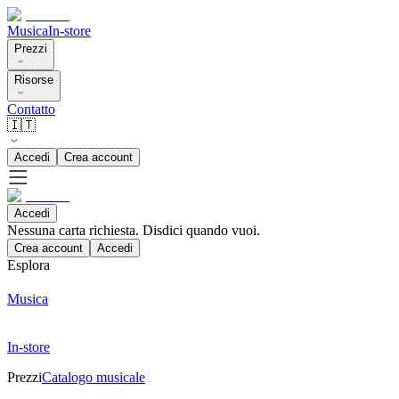
Musica
In-store
Prezzi
Risorse
Contatto
🇮🇹
Accedi
Crea account
Accedi
Nessuna carta richiesta. Disdici quando vuoi.
Crea account
Accedi
Esplora
Musica
In-store
Prezzi
Catalogo musicale