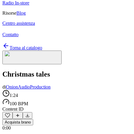
Radio In-store
Risorse
Blog
Centro assistenza
Contatto
Torna al catalogo
Christmas tales
di
OnionAudioProduction
1:24
100 BPM
Content ID
Acquista brano
0:00