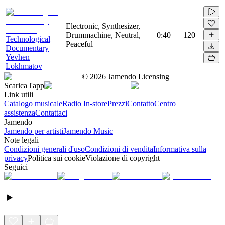
Electronic, Synthesizer,
Drummachine, Neutral,
0:40
120
Technological
Peaceful
Documentary
Yevhen
Lokhmatov
©
2026
Jamendo Licensing
Scarica l'app
Link utili
Catalogo musicale
Radio In-store
Prezzi
Contatto
Centro
assistenza
Contattaci
Jamendo
Jamendo per artisti
Jamendo Music
Note legali
Condizioni generali d'uso
Condizioni di vendita
Informativa sulla
privacy
Politica sui cookie
Violazione di copyright
Seguici