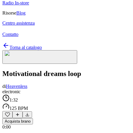
Radio In-store
Risorse
Blog
Centro assistenza
Contatto
Torna al catalogo
Motivational dreams loop
di
Heavenless
electronic
1:32
125 BPM
Acquista brano
0:00