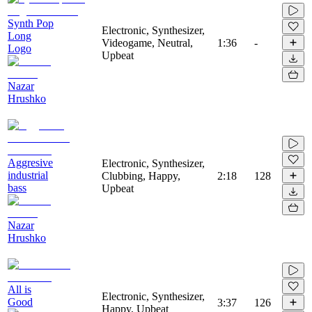
Synth Pop
Electronic, Synthesizer,
Long
Videogame, Neutral,
1:36
-
Logo
Upbeat
Nazar
Hrushko
Aggresive
Electronic, Synthesizer,
industrial
Clubbing, Happy,
2:18
128
bass
Upbeat
Nazar
Hrushko
All is
Electronic, Synthesizer,
Good
3:37
126
Happy, Upbeat