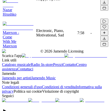
Nazar
Hrushko
Electronic, Piano,
Marexon -
7:58
-
Motivational, Sad
Come
With Me
Marexon
©
2026
Jamendo Licensing
Scarica l'app
Link utili
Catalogo musicale
Radio In-store
Prezzi
Contatto
Centro
assistenza
Contattaci
Jamendo
Jamendo per artisti
Jamendo Music
Note legali
Condizioni generali d'uso
Condizioni di vendita
Informativa sulla
privacy
Politica sui cookie
Violazione di copyright
Seguici