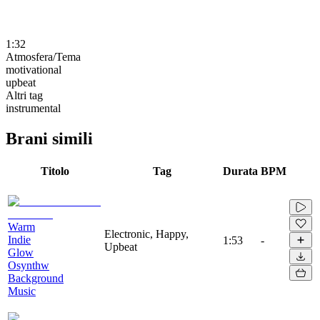
1:32
Atmosfera/Tema
motivational
upbeat
Altri tag
instrumental
Brani simili
Titolo
Tag
Durata
BPM
Warm
Electronic, Happy,
Indie
1:53
-
Upbeat
Glow
Osynthw
Background
Music