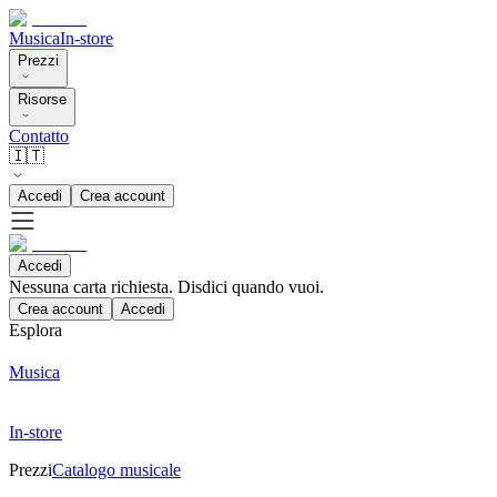
Musica
In-store
Prezzi
Risorse
Contatto
🇮🇹
Accedi
Crea account
Accedi
Nessuna carta richiesta. Disdici quando vuoi.
Crea account
Accedi
Esplora
Musica
In-store
Prezzi
Catalogo musicale