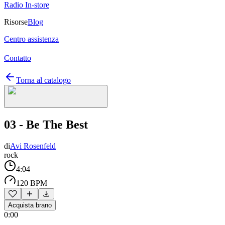
Radio In-store
Risorse
Blog
Centro assistenza
Contatto
Torna al catalogo
03 - Be The Best
di
Avi Rosenfeld
rock
4:04
120 BPM
Acquista brano
0:00