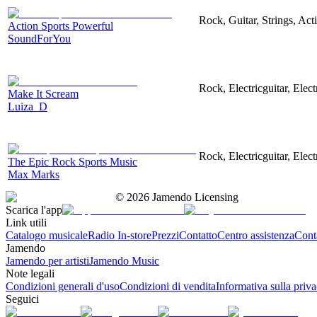
Rock, Guitar, Strings, Act
Action Sports Powerful
SoundForYou
Rock, Electricguitar, Elec
Make It Scream
Luiza_D
Rock, Electricguitar, Elec
The Epic Rock Sports Music
Max Marks
©
2026
Jamendo Licensing
Scarica l'app
Link utili
Catalogo musicale
Radio In-store
Prezzi
Contatto
Centro assistenza
Conta
Jamendo
Jamendo per artisti
Jamendo Music
Note legali
Condizioni generali d'uso
Condizioni di vendita
Informativa sulla priv
Seguici