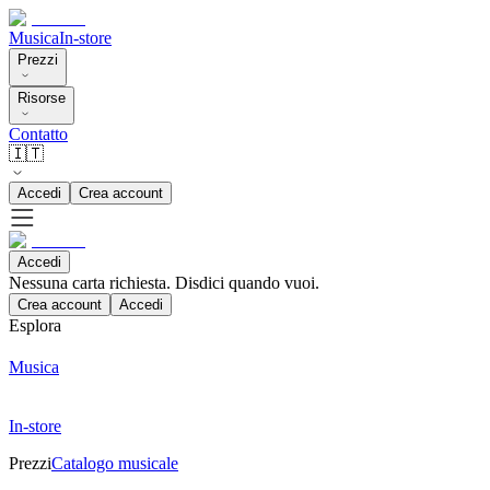
Musica
In-store
Prezzi
Risorse
Contatto
🇮🇹
Accedi
Crea account
Accedi
Nessuna carta richiesta. Disdici quando vuoi.
Crea account
Accedi
Esplora
Musica
In-store
Prezzi
Catalogo musicale