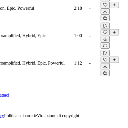
ion, Epic, Powerful
2:18
-
troamplified, Hybrid, Epic
1:00
-
troamplified, Hybrid, Epic, Powerful
1:12
-
ttaci
acy
Politica sui cookie
Violazione di copyright