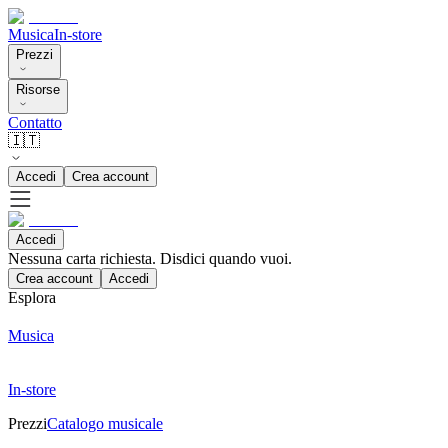
Musica
In-store
Prezzi
Risorse
Contatto
🇮🇹
Accedi
Crea account
Accedi
Nessuna carta richiesta. Disdici quando vuoi.
Crea account
Accedi
Esplora
Musica
In-store
Prezzi
Catalogo musicale