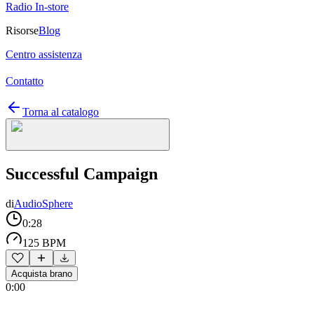
Radio In-store
Risorse
Blog
Centro assistenza
Contatto
Torna al catalogo
Successful Campaign
di
AudioSphere
0:28
125 BPM
Acquista brano
0:00