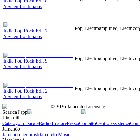
Indie Pop Rock Edit 8
Yevhen Lokhmatov
Pop, Electroamplified, Electricor
Indie Pop Rock Edit 7
Yevhen Lokhmatov
Pop, Electroamplified, Electricor
Indie Pop Rock Edit 9
Yevhen Lokhmatov
Pop, Electroamplified, Electricor
Indie Pop Rock Edit 2
Yevhen Lokhmatov
©
2026
Jamendo Licensing
Scarica l'app
Link utili
Catalogo musicale
Radio In-store
Prezzi
Contatto
Centro assistenza
Conta
Jamendo
Jamendo per artisti
Jamendo Music