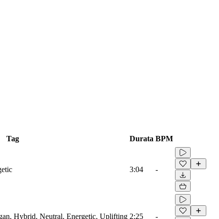
Tag
Durata
BPM
etic
3:04
-
gan, Hybrid, Neutral, Energetic, Uplifting
2:25
-