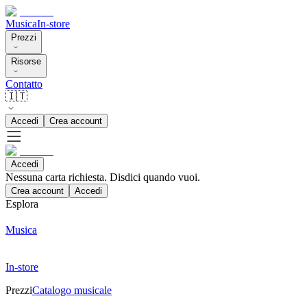
Musica
In-store
Prezzi
Risorse
Contatto
🇮🇹
Accedi
Crea account
Accedi
Nessuna carta richiesta. Disdici quando vuoi.
Crea account
Accedi
Esplora
Musica
In-store
Prezzi
Catalogo musicale