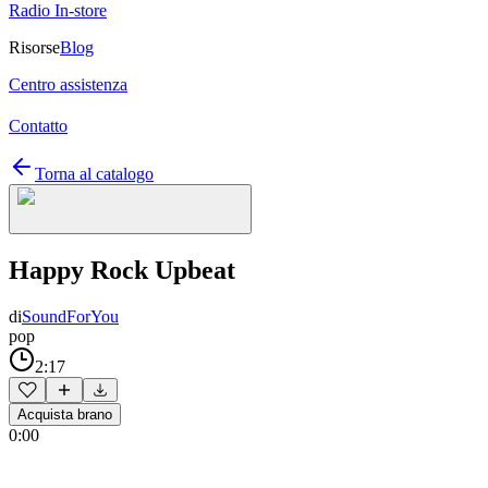
Radio In-store
Risorse
Blog
Centro assistenza
Contatto
Torna al catalogo
Happy Rock Upbeat
di
SoundForYou
pop
2:17
Acquista brano
0:00