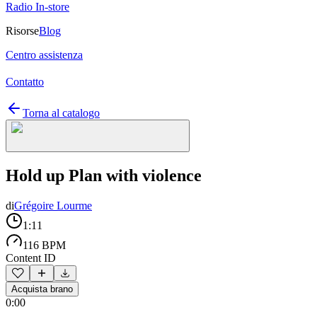
Radio In-store
Risorse
Blog
Centro assistenza
Contatto
Torna al catalogo
Hold up Plan with violence
di
Grégoire Lourme
1:11
116 BPM
Content ID
Acquista brano
0:00