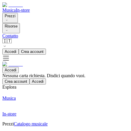
Musica
In-store
Prezzi
Risorse
Contatto
🇮🇹
Accedi
Crea account
Accedi
Nessuna carta richiesta. Disdici quando vuoi.
Crea account
Accedi
Esplora
Musica
In-store
Prezzi
Catalogo musicale