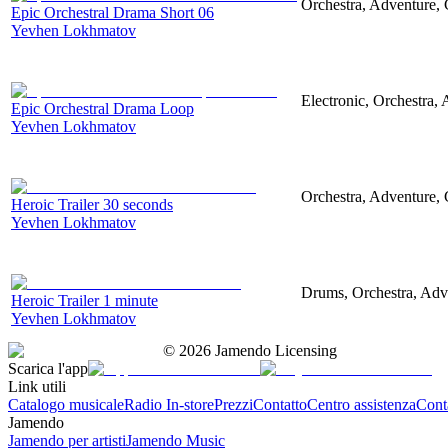
Orchestra, Adventure, 
Epic Orchestral Drama Short 06
Yevhen Lokhmatov
Electronic, Orchestra,
Epic Orchestral Drama Loop
Yevhen Lokhmatov
Orchestra, Adventure, C
Heroic Trailer 30 seconds
Yevhen Lokhmatov
Drums, Orchestra, Adve
Heroic Trailer 1 minute
Yevhen Lokhmatov
©
2026
Jamendo Licensing
Scarica l'app
Link utili
Catalogo musicale
Radio In-store
Prezzi
Contatto
Centro assistenza
Conta
Jamendo
Jamendo per artisti
Jamendo Music