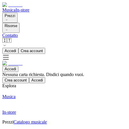
Musica
In-store
Prezzi
Risorse
Contatto
🇮🇹
Accedi
Crea account
Accedi
Nessuna carta richiesta. Disdici quando vuoi.
Crea account
Accedi
Esplora
Musica
In-store
Prezzi
Catalogo musicale