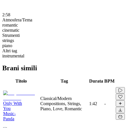
2:58
Atmosfera/Tema
romantic
cinematic
Strumenti
strings
piano
Altri tag
instrumental
Brani simili
Titolo
Tag
Durata
BPM
Classical/Modern
Only With
Compositions, Strings,
1:42
-
You
Piano, Love, Romantic
Music-
Panda