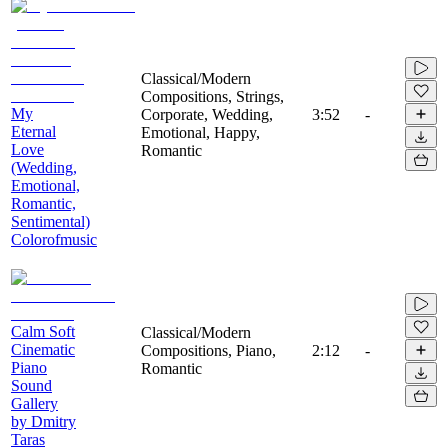
Classical/Modern
Compositions, Strings,
My
Corporate, Wedding,
3:52
-
Eternal
Emotional, Happy,
Love
Romantic
(Wedding,
Emotional,
Romantic,
Sentimental)
Colorofmusic
Calm Soft
Classical/Modern
Cinematic
Compositions, Piano,
2:12
-
Piano
Romantic
Sound
Gallery
by Dmitry
Taras