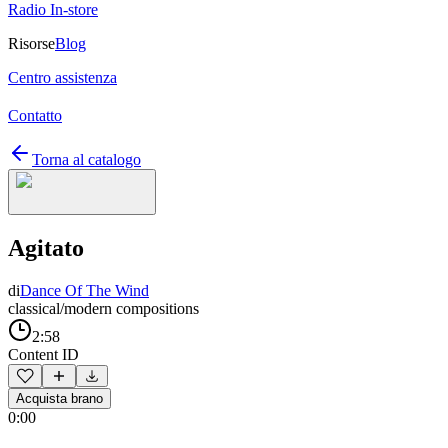
Radio In-store
Risorse
Blog
Centro assistenza
Contatto
Torna al catalogo
Agitato
di
Dance Of The Wind
classical/modern compositions
2:58
Content ID
Acquista brano
0:00