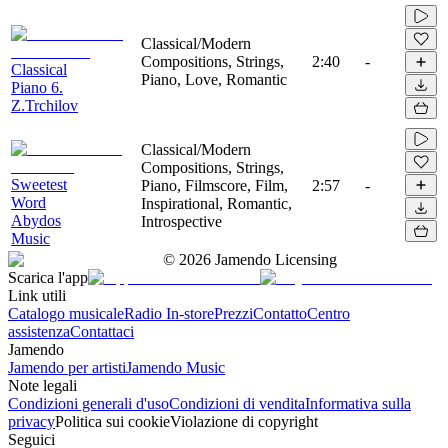
Classical/Modern
Compositions, Strings,
2:40
-
Classical
Piano, Love, Romantic
Piano 6.
Z.Trchilov
Classical/Modern
Compositions, Strings,
Sweetest
Piano, Filmscore, Film,
2:57
-
Word
Inspirational, Romantic,
Abydos
Introspective
Music
©
2026
Jamendo Licensing
Scarica l'app
Link utili
Catalogo musicale
Radio In-store
Prezzi
Contatto
Centro
assistenza
Contattaci
Jamendo
Jamendo per artisti
Jamendo Music
Note legali
Condizioni generali d'uso
Condizioni di vendita
Informativa sulla
privacy
Politica sui cookie
Violazione di copyright
Seguici