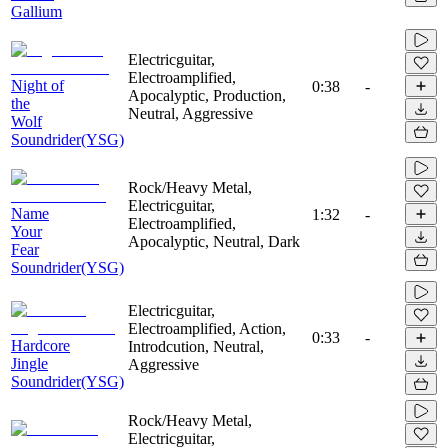
Gallium
Electricguitar,
Electroamplified,
Night of
0:38
-
Apocalyptic, Production,
the
Neutral, Aggressive
Wolf
Soundrider(YSG)
Rock/Heavy Metal,
Electricguitar,
Name
1:32
-
Electroamplified,
Your
Apocalyptic, Neutral, Dark
Fear
Soundrider(YSG)
Electricguitar,
Electroamplified, Action,
0:33
-
Hardcore
Introdcution, Neutral,
Jingle
Aggressive
Soundrider(YSG)
Rock/Heavy Metal,
Electricguitar,