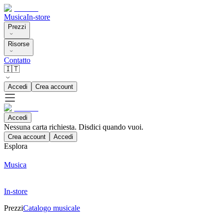
Musica
In-store
Prezzi
Risorse
Contatto
🇮🇹
Accedi
Crea account
Accedi
Nessuna carta richiesta. Disdici quando vuoi.
Crea account
Accedi
Esplora
Musica
In-store
Prezzi
Catalogo musicale