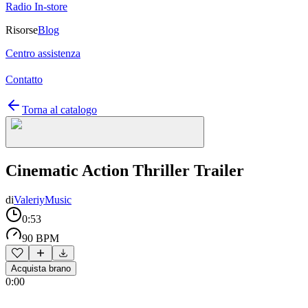
Radio In-store
Risorse
Blog
Centro assistenza
Contatto
Torna al catalogo
Cinematic Action Thriller Trailer
di
ValeriyMusic
0:53
90 BPM
Acquista brano
0:00