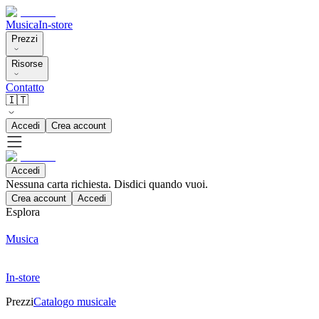
Musica
In-store
Prezzi
Risorse
Contatto
🇮🇹
Accedi
Crea account
Accedi
Nessuna carta richiesta. Disdici quando vuoi.
Crea account
Accedi
Esplora
Musica
In-store
Prezzi
Catalogo musicale