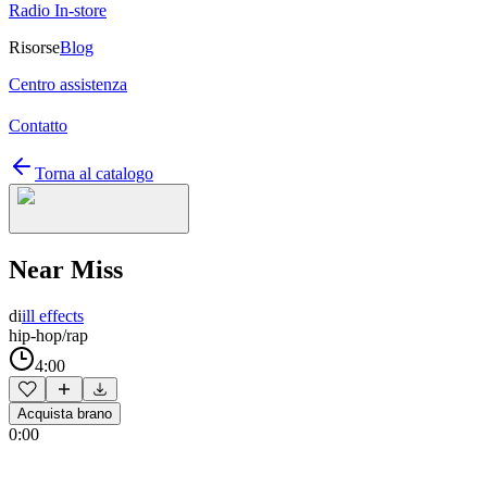
Radio In-store
Risorse
Blog
Centro assistenza
Contatto
Torna al catalogo
Near Miss
di
ill effects
hip-hop/rap
4:00
Acquista brano
0:00