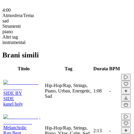
4:00
Atmosfera/Tema
sad
Strumenti
piano
Altri tag
instrumental
Brani simili
Titolo
Tag
Durata
BPM
Hip-Hop/Rap, Strings,
Piano, Urban, Energetic,
1:08
-
SIDE BY
Sad
SIDE
kanel holy
Melancholic
Hip-Hop/Rap, Strings,
2:13
-
Rap Beat
Piano, Vlog, Calm, Sad