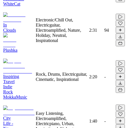
WhiteCat
Electronic/Chill Out,
In
Electricguitar,
Clouds
Electroamplified, Nature,
2:31
94
Holiday, Neutral,
Inspirational
Plushka
Rock, Drums, Electricguitar,
Inspiring
2:20
-
Cinematic, Inspirational
Travel
Indie
Rock
MokkaMusic
Easy Listening,
City
Electroamplified,
1:40
-
Life -
Electricpiano, Urban,