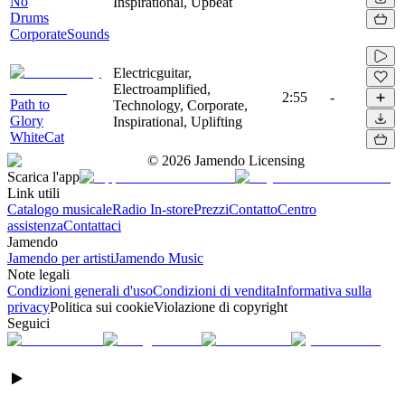
No
Inspirational, Upbeat
Drums
CorporateSounds
Electricguitar,
Electroamplified,
2:55
-
Path to
Technology, Corporate,
Glory
Inspirational, Uplifting
WhiteCat
©
2026
Jamendo Licensing
Scarica l'app
Link utili
Catalogo musicale
Radio In-store
Prezzi
Contatto
Centro
assistenza
Contattaci
Jamendo
Jamendo per artisti
Jamendo Music
Note legali
Condizioni generali d'uso
Condizioni di vendita
Informativa sulla
privacy
Politica sui cookie
Violazione di copyright
Seguici