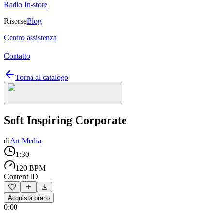
Radio In-store
Risorse
Blog
Centro assistenza
Contatto
Torna al catalogo
Soft Inspiring Corporate
di
Art Media
1:30
120 BPM
Content ID
Acquista brano
0:00