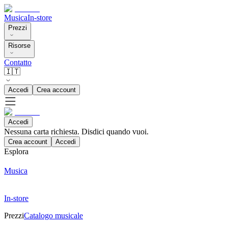
Musica
In-store
Prezzi
Risorse
Contatto
🇮🇹
Accedi
Crea account
Accedi
Nessuna carta richiesta. Disdici quando vuoi.
Crea account
Accedi
Esplora
Musica
In-store
Prezzi
Catalogo musicale