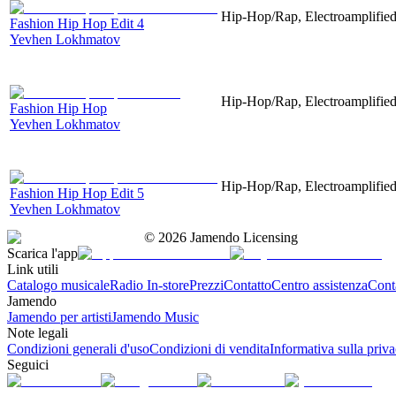
Hip-Hop/Rap, Electroamplified,
Fashion Hip Hop Edit 4
Yevhen Lokhmatov
Hip-Hop/Rap, Electroamplified,
Fashion Hip Hop
Yevhen Lokhmatov
Hip-Hop/Rap, Electroamplified,
Fashion Hip Hop Edit 5
Yevhen Lokhmatov
©
2026
Jamendo Licensing
Scarica l'app
Link utili
Catalogo musicale
Radio In-store
Prezzi
Contatto
Centro assistenza
Conta
Jamendo
Jamendo per artisti
Jamendo Music
Note legali
Condizioni generali d'uso
Condizioni di vendita
Informativa sulla priv
Seguici