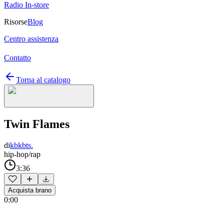
Radio In-store
Risorse
Blog
Centro assistenza
Contatto
Torna al catalogo
Twin Flames
di
kbkbts.
hip-hop/rap
3:36
Acquista brano
0:00