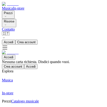
Musica
In-store
Prezzi
Risorse
Contatto
🇮🇹
Accedi
Crea account
Accedi
Nessuna carta richiesta. Disdici quando vuoi.
Crea account
Accedi
Esplora
Musica
In-store
Prezzi
Catalogo musicale