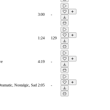
3:00
-
1:24
129
ve
4:19
-
Dramatic, Nostalgic, Sad
2:05
-