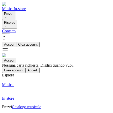
Musica
In-store
Prezzi
Risorse
Contatto
🇮🇹
Accedi
Crea account
Accedi
Nessuna carta richiesta. Disdici quando vuoi.
Crea account
Accedi
Esplora
Musica
In-store
Prezzi
Catalogo musicale