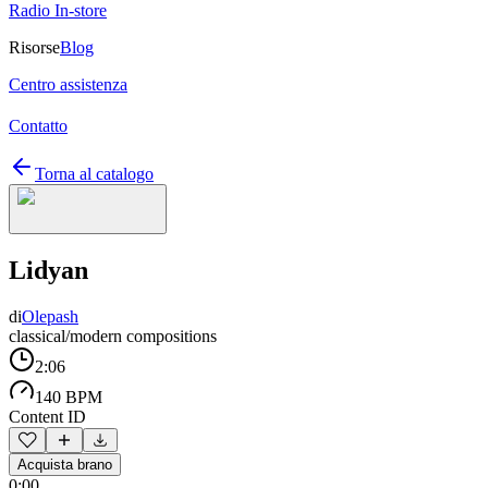
Radio In-store
Risorse
Blog
Centro assistenza
Contatto
Torna al catalogo
Lidyan
di
Olepash
classical/modern compositions
2:06
140 BPM
Content ID
Acquista brano
0:00