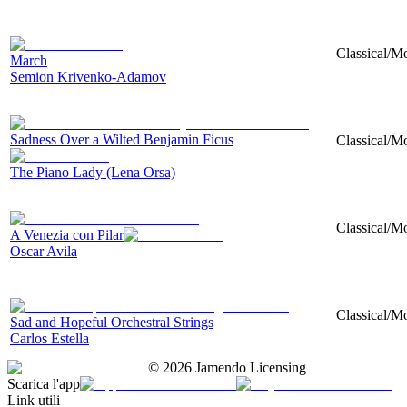
Classical/Mo
March
Semion Krivenko-Adamov
Sadness Over a Wilted Benjamin Ficus
Classical/M
The Piano Lady (Lena Orsa)
Classical/Mo
A Venezia con Pilar
Oscar Avila
Classical/Mo
Sad and Hopeful Orchestral Strings
Carlos Estella
©
2026
Jamendo Licensing
Scarica l'app
Link utili