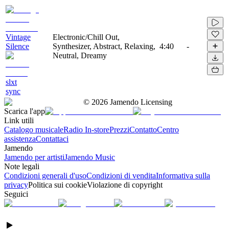
Vintage
Electronic/Chill Out,
Silence
Synthesizer, Abstract, Relaxing,
4:40
-
Neutral, Dreamy
slxt
sync
©
2026
Jamendo Licensing
Scarica l'app
Link utili
Catalogo musicale
Radio In-store
Prezzi
Contatto
Centro
assistenza
Contattaci
Jamendo
Jamendo per artisti
Jamendo Music
Note legali
Condizioni generali d'uso
Condizioni di vendita
Informativa sulla
privacy
Politica sui cookie
Violazione di copyright
Seguici