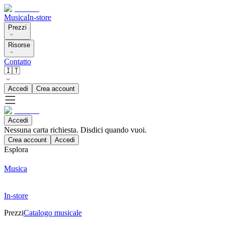
Musica
In-store
Prezzi
Risorse
Contatto
🇮🇹
Accedi
Crea account
Accedi
Nessuna carta richiesta. Disdici quando vuoi.
Crea account
Accedi
Esplora
Musica
In-store
Prezzi
Catalogo musicale