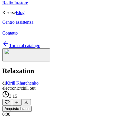
Radio In-store
Risorse
Blog
Centro assistenza
Contatto
Torna al catalogo
Relaxation
di
Kirill Kharchenko
electronic/chill out
3:15
Acquista brano
0:00