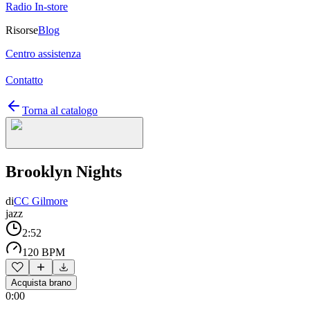
Radio In-store
Risorse
Blog
Centro assistenza
Contatto
Torna al catalogo
Brooklyn Nights
di
CC Gilmore
jazz
2:52
120 BPM
Acquista brano
0:00