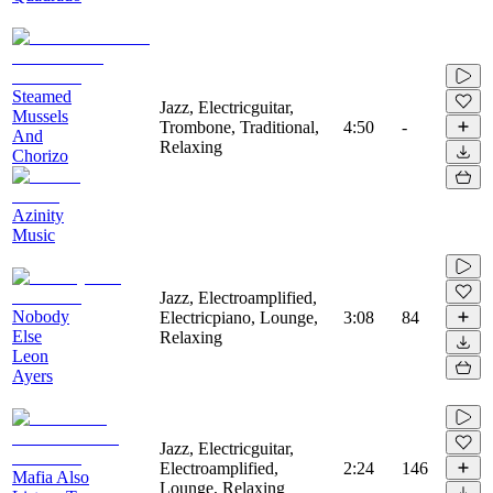
Steamed
Jazz, Electricguitar,
Mussels
Trombone, Traditional,
4:50
-
And
Relaxing
Chorizo
Azinity
Music
Jazz, Electroamplified,
Nobody
Electricpiano, Lounge,
3:08
84
Else
Relaxing
Leon
Ayers
Jazz, Electricguitar,
Electroamplified,
2:24
146
Mafia Also
Lounge, Relaxing