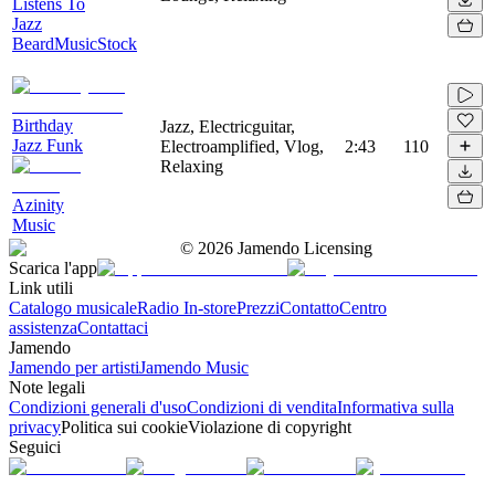
Listens To
Jazz
BeardMusicStock
Birthday
Jazz, Electricguitar,
Jazz Funk
Electroamplified, Vlog,
2:43
110
Relaxing
Azinity
Music
©
2026
Jamendo Licensing
Scarica l'app
Link utili
Catalogo musicale
Radio In-store
Prezzi
Contatto
Centro
assistenza
Contattaci
Jamendo
Jamendo per artisti
Jamendo Music
Note legali
Condizioni generali d'uso
Condizioni di vendita
Informativa sulla
privacy
Politica sui cookie
Violazione di copyright
Seguici