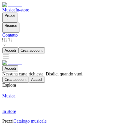
Musica
In-store
Prezzi
Risorse
Contatto
🇮🇹
Accedi
Crea account
Accedi
Nessuna carta richiesta. Disdici quando vuoi.
Crea account
Accedi
Esplora
Musica
In-store
Prezzi
Catalogo musicale