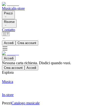
Musica
In-store
Prezzi
Risorse
Contatto
🇮🇹
Accedi
Crea account
Accedi
Nessuna carta richiesta. Disdici quando vuoi.
Crea account
Accedi
Esplora
Musica
In-store
Prezzi
Catalogo musicale