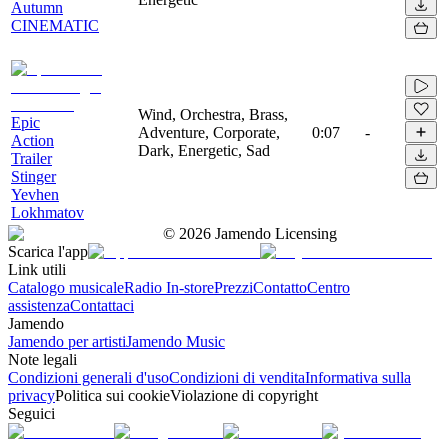
Autumn
CINEMATIC
Wind, Orchestra, Brass,
Epic
Adventure, Corporate,
0:07
-
Action
Dark, Energetic, Sad
Trailer
Stinger
Yevhen
Lokhmatov
©
2026
Jamendo Licensing
Scarica l'app
Link utili
Catalogo musicale
Radio In-store
Prezzi
Contatto
Centro
assistenza
Contattaci
Jamendo
Jamendo per artisti
Jamendo Music
Note legali
Condizioni generali d'uso
Condizioni di vendita
Informativa sulla
privacy
Politica sui cookie
Violazione di copyright
Seguici