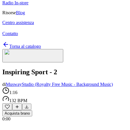
Radio In-store
Risorse
Blog
Centro assistenza
Contatto
Torna al catalogo
Inspiring Sport - 2
di
MuswayStudio (Royalty Free Music - Background Music)
1:16
132 BPM
Acquista brano
0:00