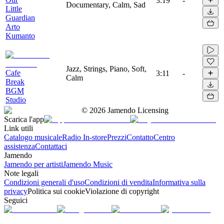
3:19
-
Documentary, Calm, Sad
Little
Guardian
Arto
Kumanto
Jazz, Strings, Piano, Soft,
Cafe
3:11
-
Calm
Break
BGM
Studio
©
2026
Jamendo Licensing
Scarica l'app
Link utili
Catalogo musicale
Radio In-store
Prezzi
Contatto
Centro
assistenza
Contattaci
Jamendo
Jamendo per artisti
Jamendo Music
Note legali
Condizioni generali d'uso
Condizioni di vendita
Informativa sulla
privacy
Politica sui cookie
Violazione di copyright
Seguici