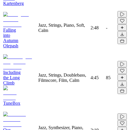
Kartenberg
Jazz, Strings, Piano, Soft,
2:48
-
Falling
Calm
into
Autumn
Olepash
Including
Jazz, Strings, Doublebass,
the Long
4:45
85
Filmscore, Film, Calm
Climb
TuneBox
Jazz, Synthesizer, Piano,
Our