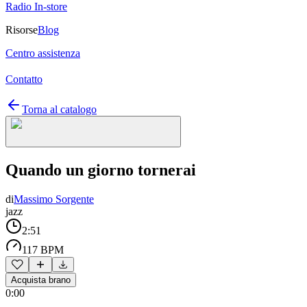
Radio In-store
Risorse
Blog
Centro assistenza
Contatto
Torna al catalogo
Quando un giorno tornerai
di
Massimo Sorgente
jazz
2:51
117 BPM
Acquista brano
0:00