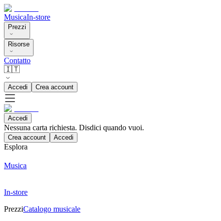
Musica
In-store
Prezzi
Risorse
Contatto
🇮🇹
Accedi
Crea account
Accedi
Nessuna carta richiesta. Disdici quando vuoi.
Crea account
Accedi
Esplora
Musica
In-store
Prezzi
Catalogo musicale