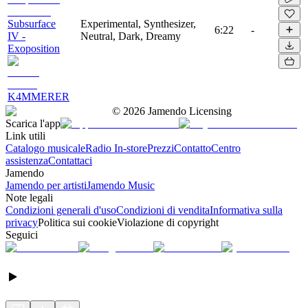
Subsurface
Experimental, Synthesizer,
6:22
-
IV -
Neutral, Dark, Dreamy
Exoposition
K4MMERER
©
2026
Jamendo Licensing
Scarica l'app
Link utili
Catalogo musicale
Radio In-store
Prezzi
Contatto
Centro
assistenza
Contattaci
Jamendo
Jamendo per artisti
Jamendo Music
Note legali
Condizioni generali d'uso
Condizioni di vendita
Informativa sulla
privacy
Politica sui cookie
Violazione di copyright
Seguici