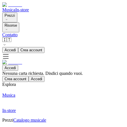
Musica
In-store
Prezzi
Risorse
Contatto
🇮🇹
Accedi
Crea account
Accedi
Nessuna carta richiesta. Disdici quando vuoi.
Crea account
Accedi
Esplora
Musica
In-store
Prezzi
Catalogo musicale