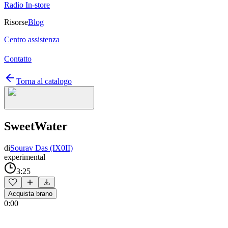
Radio In-store
Risorse
Blog
Centro assistenza
Contatto
Torna al catalogo
SweetWater
di
Sourav Das (IX0II)
experimental
3:25
Acquista brano
0:00