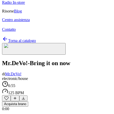
Radio In-store
Risorse
Blog
Centro assistenza
Contatto
Torna al catalogo
Mr.DeVo!-Bring it on now
di
Mr.DeVo!
electronic/house
6:55
125 BPM
Acquista brano
0:00