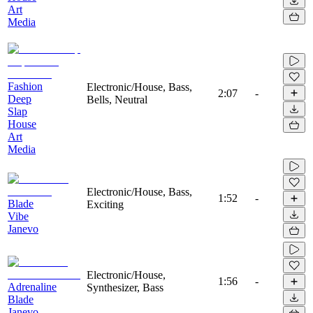
Art
Media
Fashion
Electronic/House, Bass,
2:07
-
Deep
Bells, Neutral
Slap
House
Art
Media
Electronic/House, Bass,
1:52
-
Blade
Exciting
Vibe
Janevo
Electronic/House,
1:56
-
Adrenaline
Synthesizer, Bass
Blade
Janevo