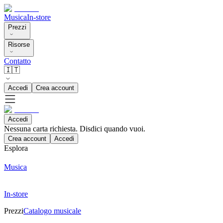
Musica
In-store
Prezzi
Risorse
Contatto
🇮🇹
Accedi
Crea account
Accedi
Nessuna carta richiesta. Disdici quando vuoi.
Crea account
Accedi
Esplora
Musica
In-store
Prezzi
Catalogo musicale