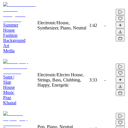
Electronic/House,
Summer
1:42
-
Synthesizer, Piano, Neutral
House
Fashion
Background
Art
Media
Electronic/Electro House,
Saint |
Strings, Bass, Clubbing,
3:33
-
Slap
Happy, Energetic
House
Music
Praz
Khanal
Pop, Piano, Neutral,