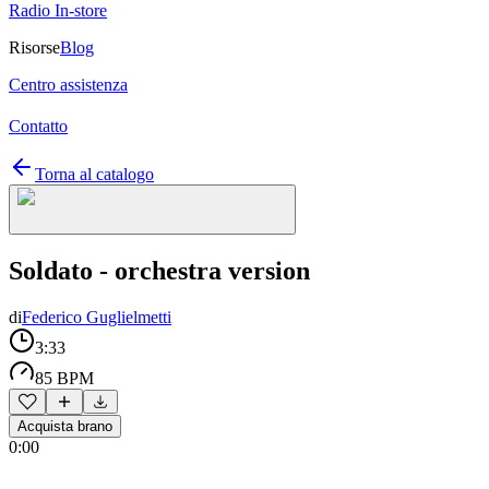
Radio In-store
Risorse
Blog
Centro assistenza
Contatto
Torna al catalogo
Soldato - orchestra version
di
Federico Guglielmetti
3:33
85 BPM
Acquista brano
0:00