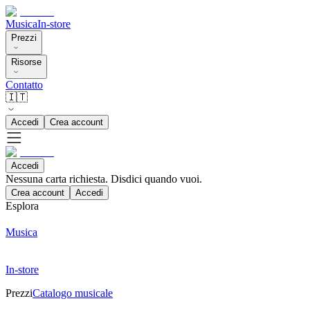
Musica
In-store
Prezzi
Risorse
Contatto
🇮🇹
Accedi
Crea account
Accedi
Nessuna carta richiesta. Disdici quando vuoi.
Crea account
Accedi
Esplora
Musica
In-store
Prezzi
Catalogo musicale