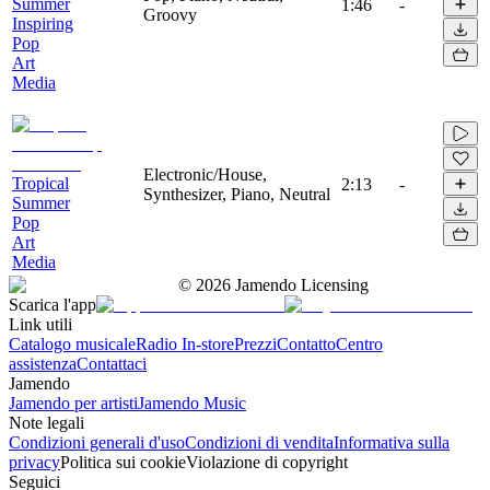
Summer
1:46
-
Groovy
Inspiring
Pop
Art
Media
Electronic/House,
Tropical
2:13
-
Synthesizer, Piano, Neutral
Summer
Pop
Art
Media
©
2026
Jamendo Licensing
Scarica l'app
Link utili
Catalogo musicale
Radio In-store
Prezzi
Contatto
Centro
assistenza
Contattaci
Jamendo
Jamendo per artisti
Jamendo Music
Note legali
Condizioni generali d'uso
Condizioni di vendita
Informativa sulla
privacy
Politica sui cookie
Violazione di copyright
Seguici