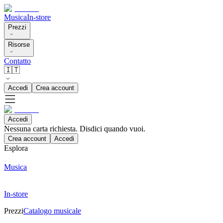
Musica
In-store
Prezzi
Risorse
Contatto
🇮🇹
Accedi
Crea account
Accedi
Nessuna carta richiesta. Disdici quando vuoi.
Crea account
Accedi
Esplora
Musica
In-store
Prezzi
Catalogo musicale