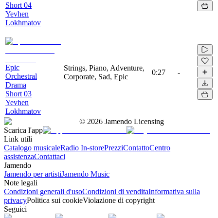
Short 04
Yevhen
Lokhmatov
Epic
Strings, Piano, Adventure,
0:27
-
Orchestral
Corporate, Sad, Epic
Drama
Short 03
Yevhen
Lokhmatov
©
2026
Jamendo Licensing
Scarica l'app
Link utili
Catalogo musicale
Radio In-store
Prezzi
Contatto
Centro
assistenza
Contattaci
Jamendo
Jamendo per artisti
Jamendo Music
Note legali
Condizioni generali d'uso
Condizioni di vendita
Informativa sulla
privacy
Politica sui cookie
Violazione di copyright
Seguici