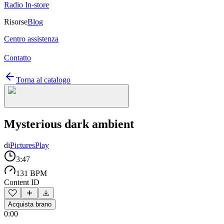
Radio In-store
Risorse
Blog
Centro assistenza
Contatto
Torna al catalogo
Mysterious dark ambient
di
PicturesPlay
3:47
131 BPM
Content ID
Acquista brano
0:00