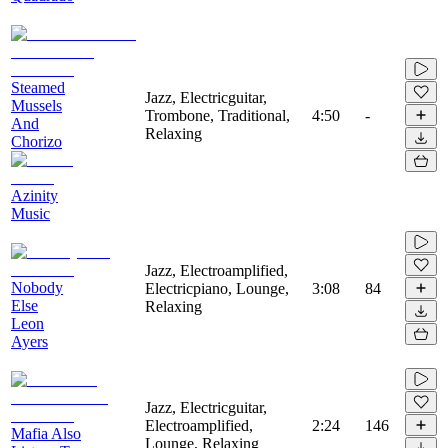
Steamed
Jazz, Electricguitar,
Mussels
Trombone, Traditional,
4:50
-
And
Relaxing
Chorizo
Azinity
Music
Jazz, Electroamplified,
Nobody
Electricpiano, Lounge,
3:08
84
Else
Relaxing
Leon
Ayers
Jazz, Electricguitar,
Electroamplified,
2:24
146
Mafia Also
Lounge, Relaxing