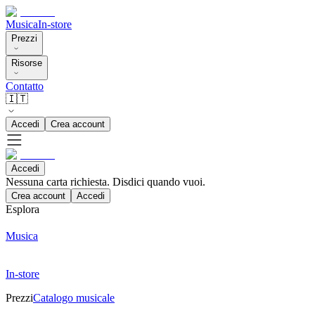
Musica
In-store
Prezzi
Risorse
Contatto
🇮🇹
Accedi
Crea account
Accedi
Nessuna carta richiesta. Disdici quando vuoi.
Crea account
Accedi
Esplora
Musica
In-store
Prezzi
Catalogo musicale