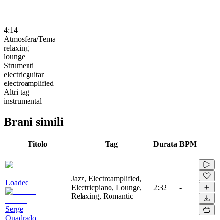
4:14
Atmosfera/Tema
relaxing
lounge
Strumenti
electricguitar
electroamplified
Altri tag
instrumental
Brani simili
Titolo
Tag
Durata
BPM
Jazz, Electroamplified,
Loaded
Electricpiano, Lounge,
2:32
-
Relaxing, Romantic
Serge
Quadrado