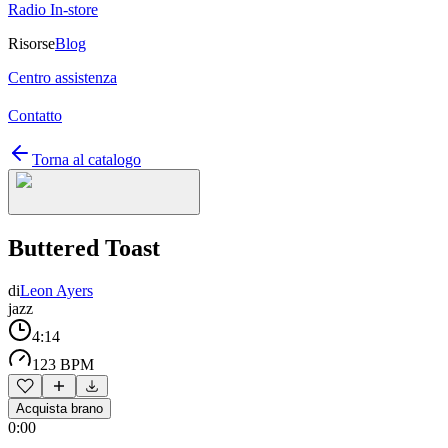
Radio In-store
Risorse
Blog
Centro assistenza
Contatto
Torna al catalogo
Buttered Toast
di
Leon Ayers
jazz
4:14
123 BPM
Acquista brano
0:00