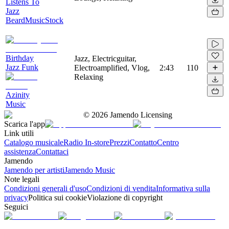
Listens To
Jazz
BeardMusicStock
Birthday
Jazz, Electricguitar,
Jazz Funk
Electroamplified, Vlog,
2:43
110
Relaxing
Azinity
Music
©
2026
Jamendo Licensing
Scarica l'app
Link utili
Catalogo musicale
Radio In-store
Prezzi
Contatto
Centro
assistenza
Contattaci
Jamendo
Jamendo per artisti
Jamendo Music
Note legali
Condizioni generali d'uso
Condizioni di vendita
Informativa sulla
privacy
Politica sui cookie
Violazione di copyright
Seguici