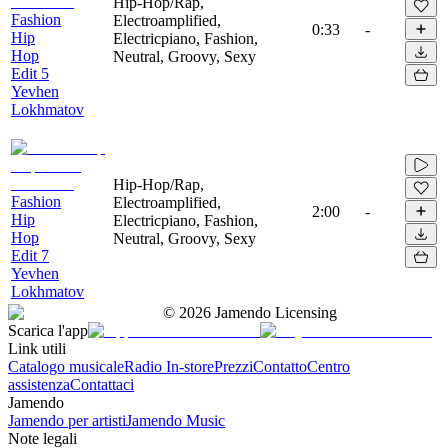
Hip-Hop/Rap,
Fashion
Electroamplified,
0:33
-
Hip
Electricpiano, Fashion,
Hop
Neutral, Groovy, Sexy
Edit 5
Yevhen
Lokhmatov
Hip-Hop/Rap,
Fashion
Electroamplified,
2:00
-
Hip
Electricpiano, Fashion,
Hop
Neutral, Groovy, Sexy
Edit 7
Yevhen
Lokhmatov
©
2026
Jamendo Licensing
Scarica l'app
Link utili
Catalogo musicale
Radio In-store
Prezzi
Contatto
Centro
assistenza
Contattaci
Jamendo
Jamendo per artisti
Jamendo Music
Note legali