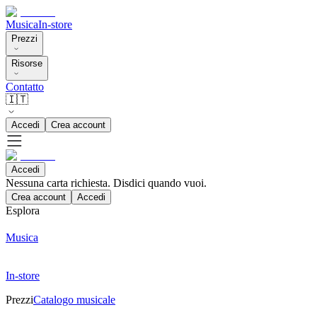
Musica
In-store
Prezzi
Risorse
Contatto
🇮🇹
Accedi
Crea account
Accedi
Nessuna carta richiesta. Disdici quando vuoi.
Crea account
Accedi
Esplora
Musica
In-store
Prezzi
Catalogo musicale