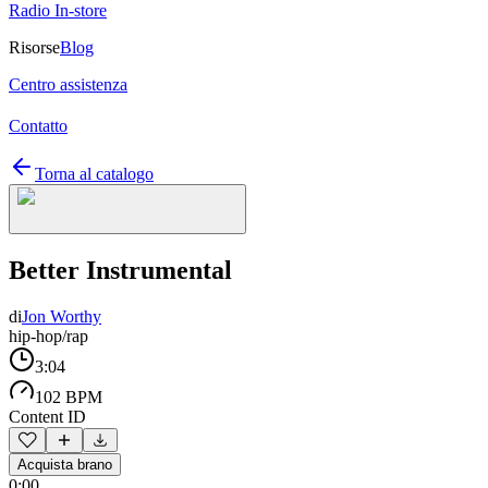
Radio In-store
Risorse
Blog
Centro assistenza
Contatto
Torna al catalogo
Better Instrumental
di
Jon Worthy
hip-hop/rap
3:04
102 BPM
Content ID
Acquista brano
0:00