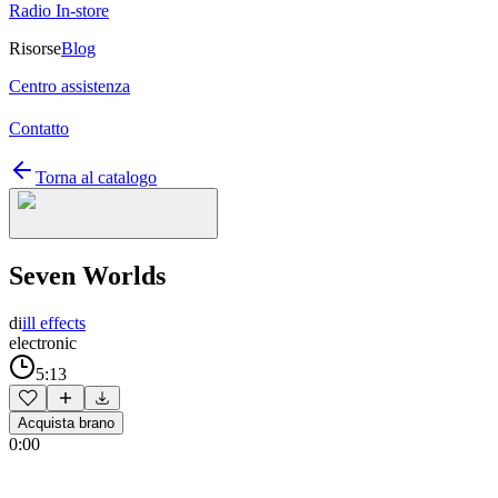
Radio In-store
Risorse
Blog
Centro assistenza
Contatto
Torna al catalogo
Seven Worlds
di
ill effects
electronic
5:13
Acquista brano
0:00