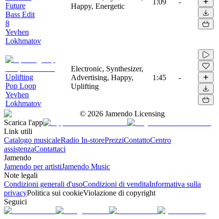
1:09
-
Future
Happy, Energetic
Bass Edit
8
Yevhen
Lokhmatov
Electronic, Synthesizer,
Uplifting
Advertising, Happy,
1:45
-
Pop Loop
Uplifting
Yevhen
Lokhmatov
©
2026
Jamendo Licensing
Scarica l'app
Link utili
Catalogo musicale
Radio In-store
Prezzi
Contatto
Centro
assistenza
Contattaci
Jamendo
Jamendo per artisti
Jamendo Music
Note legali
Condizioni generali d'uso
Condizioni di vendita
Informativa sulla
privacy
Politica sui cookie
Violazione di copyright
Seguici