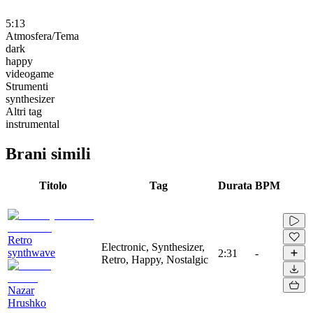
5:13
Atmosfera/Tema
dark
happy
videogame
Strumenti
synthesizer
Altri tag
instrumental
Brani simili
Titolo
Tag
Durata
BPM
Retro
Electronic, Synthesizer,
synthwave
2:31
-
Retro, Happy, Nostalgic
Nazar
Hrushko