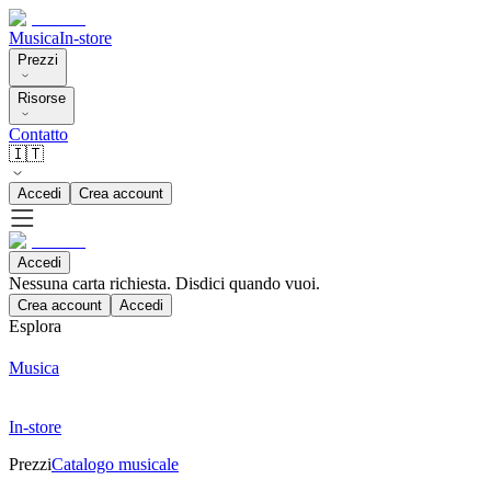
Musica
In-store
Prezzi
Risorse
Contatto
🇮🇹
Accedi
Crea account
Accedi
Nessuna carta richiesta. Disdici quando vuoi.
Crea account
Accedi
Esplora
Musica
In-store
Prezzi
Catalogo musicale