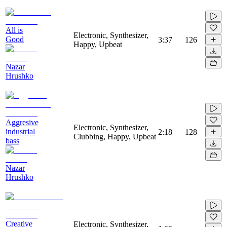
All is
Electronic, Synthesizer,
Good
3:37
126
Happy, Upbeat
Nazar
Hrushko
Aggresive
Electronic, Synthesizer,
industrial
2:18
128
Clubbing, Happy, Upbeat
bass
Nazar
Hrushko
Creative
Electronic, Synthesizer,