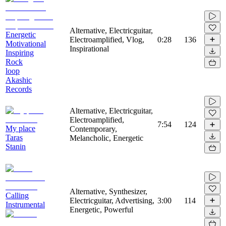
Alternative, Electricguitar,
Energetic
Electroamplified, Vlog,
0:28
136
Motivational
Inspirational
Inspiring
Rock
loop
Akashic
Records
Alternative, Electricguitar,
Electroamplified,
7:54
124
My place
Contemporary,
Taras
Melancholic, Energetic
Stanin
Alternative, Synthesizer,
Calling
Electricguitar, Advertising,
3:00
114
Instrumental
Energetic, Powerful