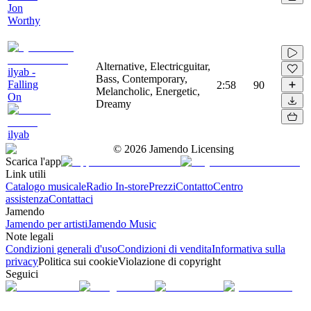
Jon
Worthy
Alternative, Electricguitar,
ilyab -
Bass, Contemporary,
Falling
2:58
90
Melancholic, Energetic,
On
Dreamy
ilyab
©
2026
Jamendo Licensing
Scarica l'app
Link utili
Catalogo musicale
Radio In-store
Prezzi
Contatto
Centro
assistenza
Contattaci
Jamendo
Jamendo per artisti
Jamendo Music
Note legali
Condizioni generali d'uso
Condizioni di vendita
Informativa sulla
privacy
Politica sui cookie
Violazione di copyright
Seguici