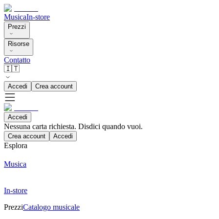
Musica
In-store
Prezzi
Risorse
Contatto
🇮🇹
Accedi
Crea account
Accedi
Nessuna carta richiesta. Disdici quando vuoi.
Crea account
Accedi
Esplora
Musica
In-store
Prezzi
Catalogo musicale