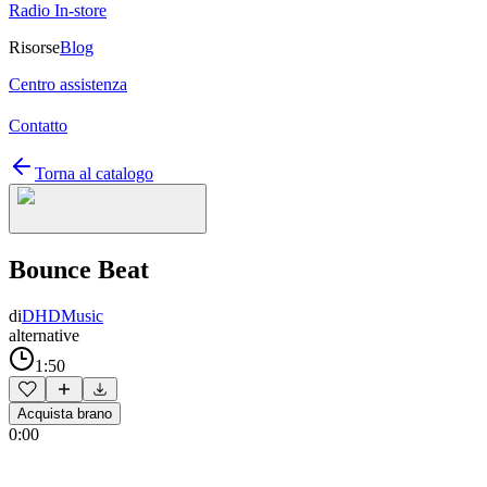
Radio In-store
Risorse
Blog
Centro assistenza
Contatto
Torna al catalogo
Bounce Beat
di
DHDMusic
alternative
1:50
Acquista brano
0:00