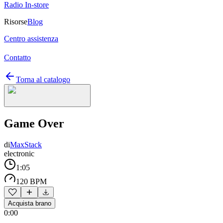
Radio In-store
Risorse
Blog
Centro assistenza
Contatto
Torna al catalogo
Game Over
di
MaxStack
electronic
1:05
120 BPM
Acquista brano
0:00