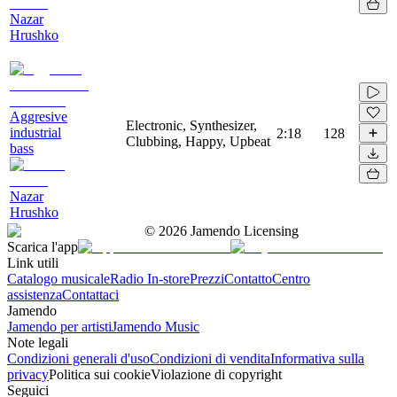
Nazar
Hrushko
Aggresive
Electronic, Synthesizer,
industrial
2:18
128
Clubbing, Happy, Upbeat
bass
Nazar
Hrushko
©
2026
Jamendo Licensing
Scarica l'app
Link utili
Catalogo musicale
Radio In-store
Prezzi
Contatto
Centro
assistenza
Contattaci
Jamendo
Jamendo per artisti
Jamendo Music
Note legali
Condizioni generali d'uso
Condizioni di vendita
Informativa sulla
privacy
Politica sui cookie
Violazione di copyright
Seguici