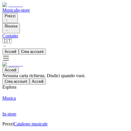
Musica
In-store
Prezzi
Risorse
Contatto
🇮🇹
Accedi
Crea account
Accedi
Nessuna carta richiesta. Disdici quando vuoi.
Crea account
Accedi
Esplora
Musica
In-store
Prezzi
Catalogo musicale