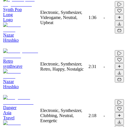
Synth Pop
Electronic, Synthesizer,
Long
Videogame, Neutral,
1:36
-
Logo
Upbeat
Nazar
Hrushko
Retro
Electronic, Synthesizer,
synthwave
2:31
-
Retro, Happy, Nostalgic
Nazar
Hrushko
Danger
Electronic, Synthesizer,
Asia
Clubbing, Neutral,
2:18
-
Travel
Energetic