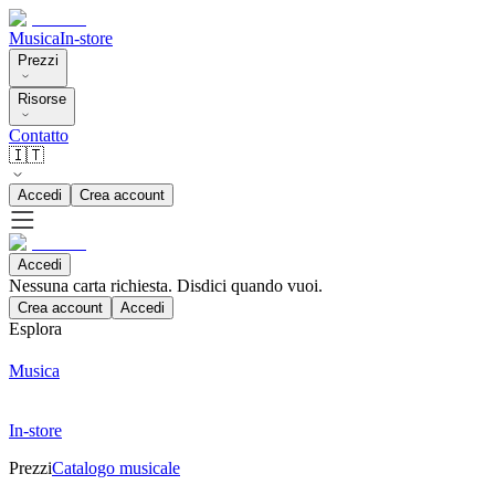
Musica
In-store
Prezzi
Risorse
Contatto
🇮🇹
Accedi
Crea account
Accedi
Nessuna carta richiesta. Disdici quando vuoi.
Crea account
Accedi
Esplora
Musica
In-store
Prezzi
Catalogo musicale