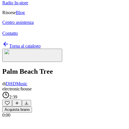
Radio In-store
Risorse
Blog
Centro assistenza
Contatto
Torna al catalogo
Palm Beach Tree
di
DHDMusic
electronic/house
2:39
Acquista brano
0:00