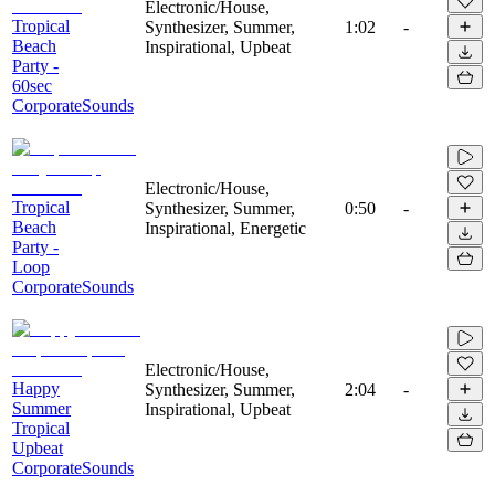
Electronic/House,
Tropical
Synthesizer, Summer,
1:02
-
Beach
Inspirational, Upbeat
Party -
60sec
CorporateSounds
Electronic/House,
Tropical
Synthesizer, Summer,
0:50
-
Beach
Inspirational, Energetic
Party -
Loop
CorporateSounds
Electronic/House,
Happy
Synthesizer, Summer,
2:04
-
Summer
Inspirational, Upbeat
Tropical
Upbeat
CorporateSounds