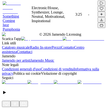
Electronic/House,
Synthesizer, Lounge,
3:25
-
Something
Neutral, Motivational,
Coming
Inspirational
Igor
Pumphonia
©
2026
Jamendo Licensing
Scarica l'app
Link utili
Catalogo musicale
Radio In-store
Prezzi
Contatto
Centro
assistenza
Contattaci
Jamendo
Jamendo per artisti
Jamendo Music
Note legali
Condizioni generali d'uso
Condizioni di vendita
Informativa sulla
privacy
Politica sui cookie
Violazione di copyright
Seguici