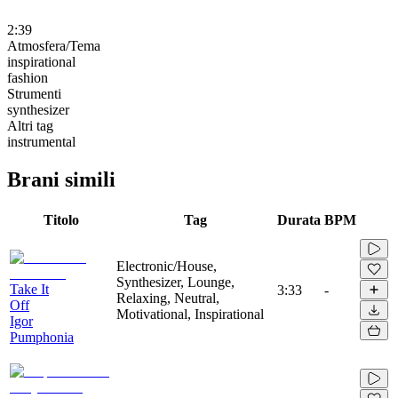
2:39
Atmosfera/Tema
inspirational
fashion
Strumenti
synthesizer
Altri tag
instrumental
Brani simili
Titolo
Tag
Durata
BPM
Electronic/House,
Synthesizer, Lounge,
Take It
3:33
-
Relaxing, Neutral,
Off
Motivational, Inspirational
Igor
Pumphonia