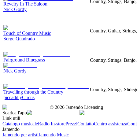
Country, Strings, Banjo,
Revelry In The Saloon
Nick Gordy
Country, Guitar, String
Touch of Country Music
Serge Quadrado
Fairground Bluegrass
Country, Strings, Banjo
Nick Gordy
Country, Strings, Slideg
Travelling through the Country
piccadillyCircus
©
2026
Jamendo Licensing
Scarica l'app
Link utili
Catalogo musicale
Radio In-store
Prezzi
Contatto
Centro assistenza
Conta
Jamendo
Jamendo per artisti
Jamendo Music