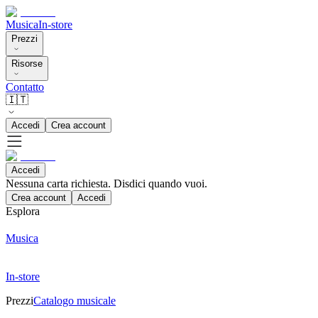
Musica
In-store
Prezzi
Risorse
Contatto
🇮🇹
Accedi
Crea account
Accedi
Nessuna carta richiesta. Disdici quando vuoi.
Crea account
Accedi
Esplora
Musica
In-store
Prezzi
Catalogo musicale