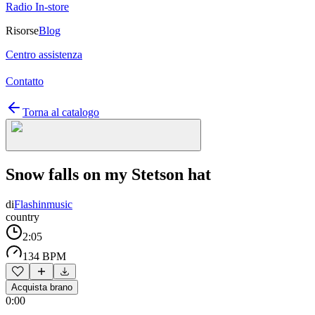
Radio In-store
Risorse
Blog
Centro assistenza
Contatto
Torna al catalogo
Snow falls on my Stetson hat
di
Flashinmusic
country
2:05
134 BPM
Acquista brano
0:00