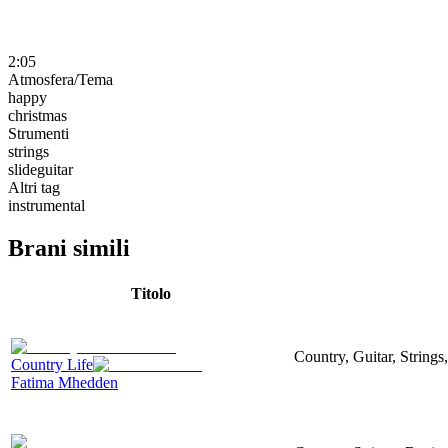
2:05
Atmosfera/Tema
happy
christmas
Strumenti
strings
slideguitar
Altri tag
instrumental
Brani simili
Titolo
Country, Guitar, String
Country Life
Fatima Mhedden