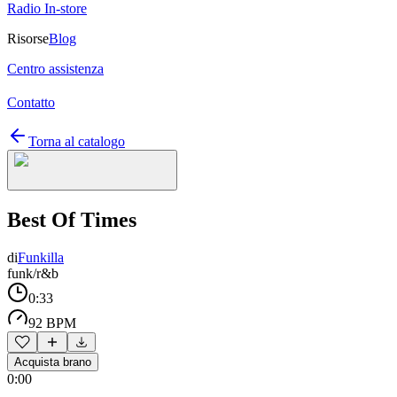
Radio In-store
Risorse
Blog
Centro assistenza
Contatto
Torna al catalogo
Best Of Times
di
Funkilla
funk/r&b
0:33
92 BPM
Acquista brano
0:00