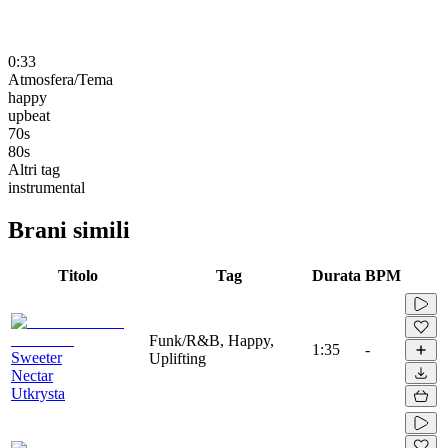
0:33
Atmosfera/Tema
happy
upbeat
70s
80s
Altri tag
instrumental
Brani simili
Titolo
Tag
Durata
BPM
Funk/R&B, Happy,
1:35
-
Sweeter
Uplifting
Nectar
Utkrysta