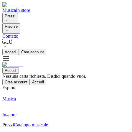
Musica
In-store
Prezzi
Risorse
Contatto
🇮🇹
Accedi
Crea account
Accedi
Nessuna carta richiesta. Disdici quando vuoi.
Crea account
Accedi
Esplora
Musica
In-store
Prezzi
Catalogo musicale