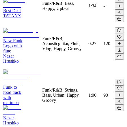
Funk/R&B, Bass,
1:34
-
Happy, Upbeat
Best Deal
TATANX
Funk/R&B,
New Funk
Acousticguitar, Flute,
0:27
120
Logo with
Vlog, Happy, Groovy
flute
Nazar
Hrushko
Funk to
Funk/R&B, Strings,
food track
Bass, Urban, Happy,
1:06
90
with
Groovy
marimba
Nazar
Hrushko