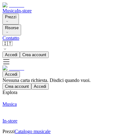
Musica
In-store
Prezzi
Risorse
Contatto
🇮🇹
Accedi
Crea account
Accedi
Nessuna carta richiesta. Disdici quando vuoi.
Crea account
Accedi
Esplora
Musica
In-store
Prezzi
Catalogo musicale