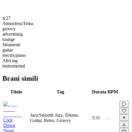
4:27
Atmosfera/Tema
groovy
advertising
lounge
Strumenti
guitar
electricpiano
Altri tag
instrumental
Brani simili
Titolo
Tag
Durata
BPM
Jazz/Smooth Jazz, Drums,
5:31
-
Cool
Guitar, Retro, Groovy
Down
Doug