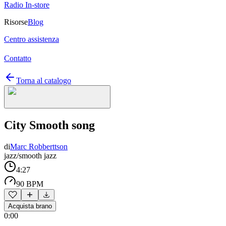
Radio In-store
Risorse
Blog
Centro assistenza
Contatto
Torna al catalogo
City Smooth song
di
Marc Robberttson
jazz/smooth jazz
4:27
90 BPM
Acquista brano
0:00