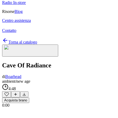
Radio In-store
Risorse
Blog
Centro assistenza
Contatto
Torna al catalogo
Cave Of Radiance
di
Boarhead
ambient/new age
4:48
Acquista brano
0:00