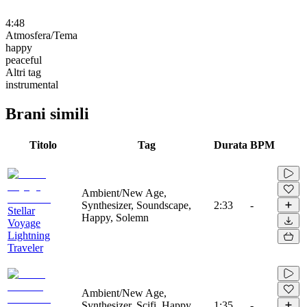
4:48
Atmosfera/Tema
happy
peaceful
Altri tag
instrumental
Brani simili
Titolo
Tag
Durata
BPM
Ambient/New Age,
Synthesizer, Soundscape,
2:33
-
Stellar
Happy, Solemn
Voyage
Lightning
Traveler
Ambient/New Age,
Synthesizer, Scifi, Happy,
1:35
-