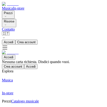
Musica
In-store
Prezzi
Risorse
Contatto
🇮🇹
Accedi
Crea account
Accedi
Nessuna carta richiesta. Disdici quando vuoi.
Crea account
Accedi
Esplora
Musica
In-store
Prezzi
Catalogo musicale