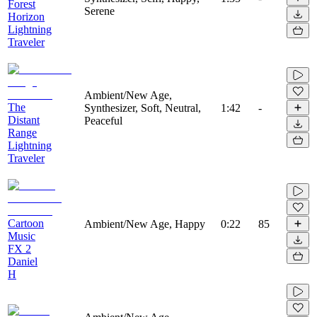
Forest
Serene
Horizon
Lightning
Traveler
Ambient/New Age,
The
Synthesizer, Soft, Neutral,
1:42
-
Distant
Peaceful
Range
Lightning
Traveler
Cartoon
Ambient/New Age, Happy
0:22
85
Music
FX 2
Daniel
H