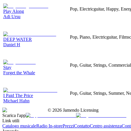
Pop, Electricguitar, Happy, Energ
Play Along
Adi Ursu
Pop, Piano, Electricguitar, Films
DEEP WATER
Daniel H
Pop, Guitar, Strings, Commercial
Stay
Forget the Whale
Pop, Guitar, Strings, Summer, Ne
I Paid The Price
Michael Hahn
©
2026
Jamendo Licensing
Scarica l'app
Link utili
Catalogo musicale
Radio In-store
Prezzi
Contatto
Centro assistenza
Conta