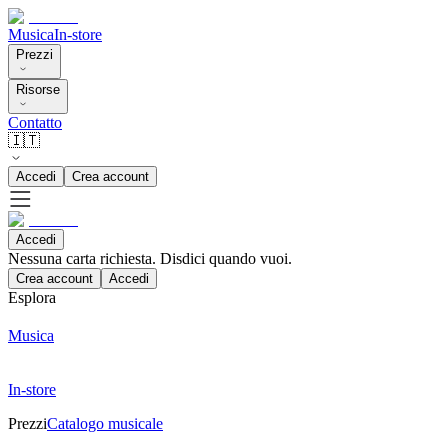
Musica
In-store
Prezzi
Risorse
Contatto
🇮🇹
Accedi
Crea account
Accedi
Nessuna carta richiesta. Disdici quando vuoi.
Crea account
Accedi
Esplora
Musica
In-store
Prezzi
Catalogo musicale