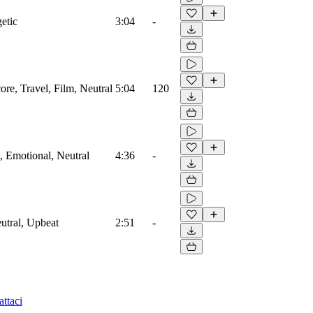
etic
3:04
-
core, Travel, Film, Neutral
5:04
120
, Emotional, Neutral
4:36
-
utral, Upbeat
2:51
-
ttaci