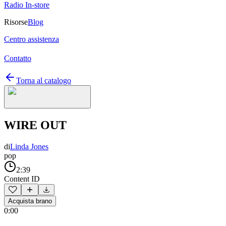
Radio In-store
Risorse
Blog
Centro assistenza
Contatto
Torna al catalogo
WIRE OUT
di
Linda Jones
pop
2:39
Content ID
Acquista brano
0:00