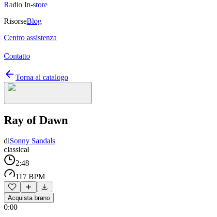
Radio In-store
Risorse
Blog
Centro assistenza
Contatto
Torna al catalogo
Ray of Dawn
di
Sonny Sandals
classical
2:48
117 BPM
Acquista brano
0:00