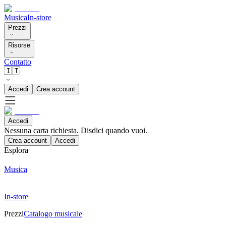
Musica
In-store
Prezzi
Risorse
Contatto
🇮🇹
Accedi
Crea account
Accedi
Nessuna carta richiesta. Disdici quando vuoi.
Crea account
Accedi
Esplora
Musica
In-store
Prezzi
Catalogo musicale