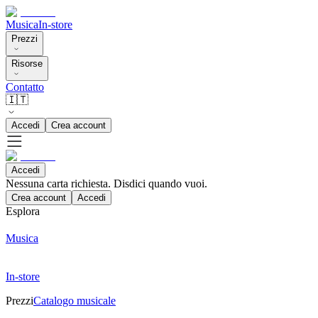
Musica
In-store
Prezzi
Risorse
Contatto
🇮🇹
Accedi
Crea account
Accedi
Nessuna carta richiesta. Disdici quando vuoi.
Crea account
Accedi
Esplora
Musica
In-store
Prezzi
Catalogo musicale