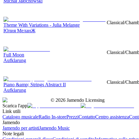
Michał Jałochowski
Classical/Chambe
Theme With Variations - Julia Melange
Юлия МеланЖ
Classical/Chambe
Full Moon
Aufklarung
Classical/Chambe
Piano &amp; Strings Abstract II
Aufklarung
©
2026
Jamendo Licensing
Scarica l'app
Link utili
Catalogo musicale
Radio In-store
Prezzi
Contatto
Centro assistenza
Conta
Jamendo
Jamendo per artisti
Jamendo Music
Note legali