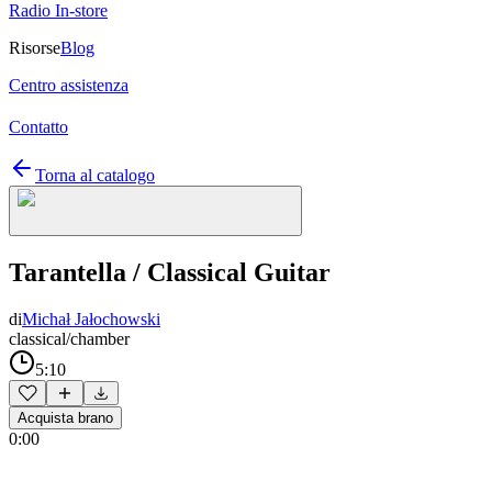
Radio In-store
Risorse
Blog
Centro assistenza
Contatto
Torna al catalogo
Tarantella / Classical Guitar
di
Michał Jałochowski
classical/chamber
5:10
Acquista brano
0:00