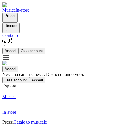
Musica
In-store
Prezzi
Risorse
Contatto
🇮🇹
Accedi
Crea account
Accedi
Nessuna carta richiesta. Disdici quando vuoi.
Crea account
Accedi
Esplora
Musica
In-store
Prezzi
Catalogo musicale