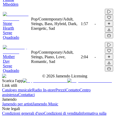
Mhedden
Pop/Contemporary/Adult,
Stone
Strings, Bass, Hybrid, Dark,
1:57
-
Hearth
Energetic, Sad
Serge
Quadrado
Pop/Contemporary/Adult,
Mother
Strings, Piano, Love,
2:04
-
Day
Romantic, Sad
Serge
Quadrado
©
2026
Jamendo Licensing
Scarica l'app
Link utili
Catalogo musicale
Radio In-store
Prezzi
Contatto
Centro
assistenza
Contattaci
Jamendo
Jamendo per artisti
Jamendo Music
Note legali
Condizioni generali d'uso
Condizioni di vendita
Informativa sulla