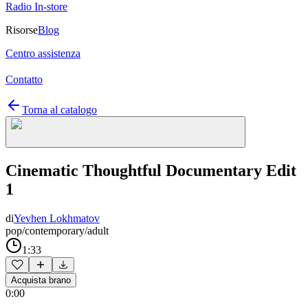
Radio In-store
Risorse
Blog
Centro assistenza
Contatto
Torna al catalogo
Cinematic Thoughtful Documentary Edit
1
di
Yevhen Lokhmatov
pop/contemporary/adult
1:33
Acquista brano
0:00