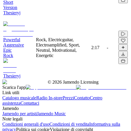
Short
Version
Thesieryj
Powerful
Rock, Electricguitar,
Aggressive
Electroamplified, Sport,
2:17
-
Epic
Neutral, Motivational,
Rock
Energetic
Thesieryj
©
2026
Jamendo Licensing
Scarica l'app
Link utili
Catalogo musicale
Radio In-store
Prezzi
Contatto
Centro
assistenza
Contattaci
Jamendo
Jamendo per artisti
Jamendo Music
Note legali
Condizioni generali d'uso
Condizioni di vendita
Informativa sulla
privacy
Politica sui cookie
Violazione di copyright