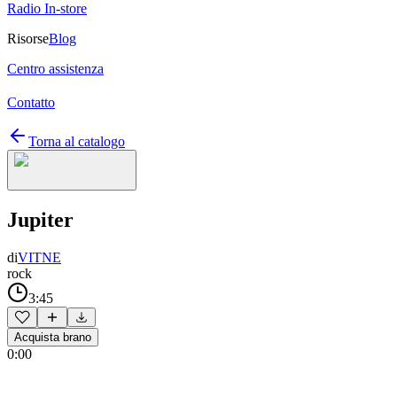
Radio In-store
Risorse
Blog
Centro assistenza
Contatto
Torna al catalogo
Jupiter
di
VITNE
rock
3:45
Acquista brano
0:00