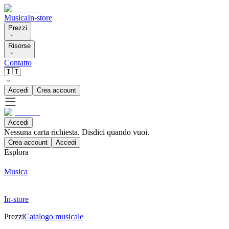
Musica
In-store
Prezzi
Risorse
Contatto
🇮🇹
Accedi
Crea account
Accedi
Nessuna carta richiesta. Disdici quando vuoi.
Crea account
Accedi
Esplora
Musica
In-store
Prezzi
Catalogo musicale