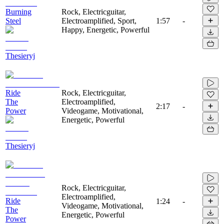
Burning
Rock, Electricguitar,
Steel
Electroamplified, Sport,
1:57
-
Happy, Energetic, Powerful
Thesieryj
Ride
Rock, Electricguitar,
The
Electroamplified,
2:17
-
Power
Videogame, Motivational,
Energetic, Powerful
Thesieryj
Rock, Electricguitar,
Electroamplified,
Ride
1:24
-
Videogame, Motivational,
The
Energetic, Powerful
Power