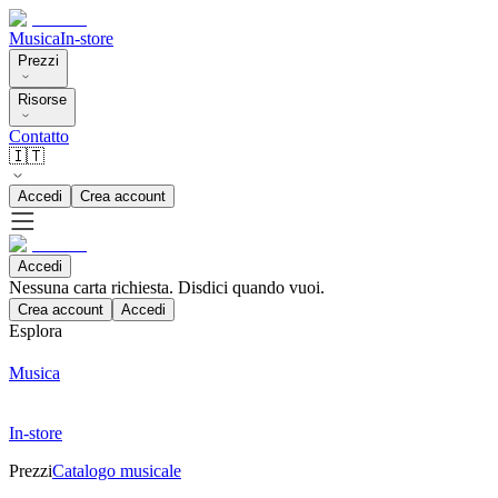
Musica
In-store
Prezzi
Risorse
Contatto
🇮🇹
Accedi
Crea account
Accedi
Nessuna carta richiesta. Disdici quando vuoi.
Crea account
Accedi
Esplora
Musica
In-store
Prezzi
Catalogo musicale