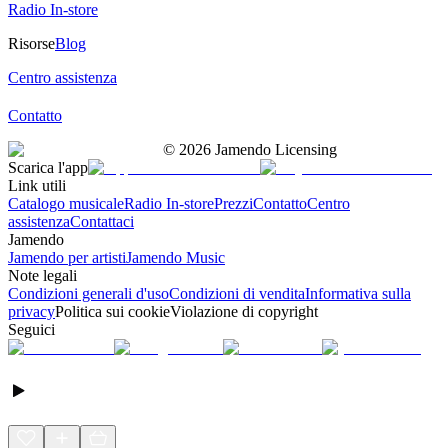
Radio In-store
Risorse
Blog
Centro assistenza
Contatto
©
2026
Jamendo Licensing
Scarica l'app
Link utili
Catalogo musicale
Radio In-store
Prezzi
Contatto
Centro
assistenza
Contattaci
Jamendo
Jamendo per artisti
Jamendo Music
Note legali
Condizioni generali d'uso
Condizioni di vendita
Informativa sulla
privacy
Politica sui cookie
Violazione di copyright
Seguici