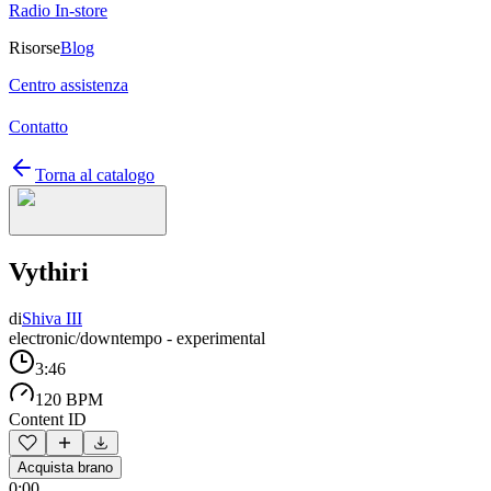
Radio In-store
Risorse
Blog
Centro assistenza
Contatto
Torna al catalogo
Vythiri
di
Shiva III
electronic/downtempo - experimental
3:46
120 BPM
Content ID
Acquista brano
0:00