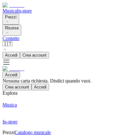
Musica
In-store
Prezzi
Risorse
Contatto
🇮🇹
Accedi
Crea account
Accedi
Nessuna carta richiesta. Disdici quando vuoi.
Crea account
Accedi
Esplora
Musica
In-store
Prezzi
Catalogo musicale