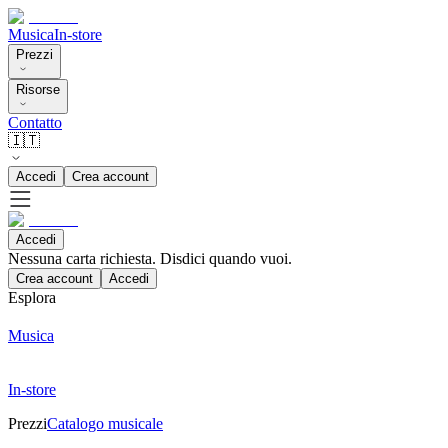
Musica
In-store
Prezzi
Risorse
Contatto
🇮🇹
Accedi
Crea account
Accedi
Nessuna carta richiesta. Disdici quando vuoi.
Crea account
Accedi
Esplora
Musica
In-store
Prezzi
Catalogo musicale