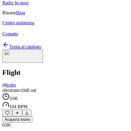
Radio In-store
Risorse
Blog
Centro assistenza
Contatto
Torna al catalogo
Flight
di
lesfm
electronic/chill out
3:00
104 BPM
Acquista brano
0:00