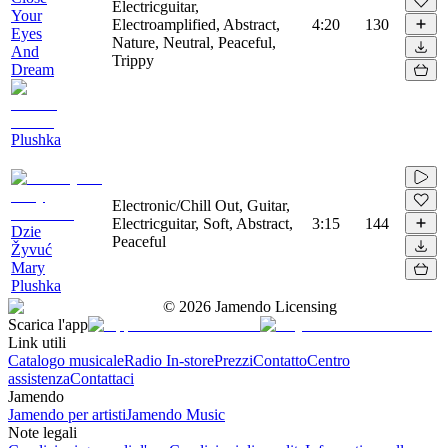
Electricguitar,
Your
Electroamplified, Abstract,
4:20
130
Eyes
Nature, Neutral, Peaceful,
And
Trippy
Dream
Plushka
Electronic/Chill Out, Guitar,
Electricguitar, Soft, Abstract,
3:15
144
Dzie
Peaceful
Žyvuć
Mary
Plushka
©
2026
Jamendo Licensing
Scarica l'app
Link utili
Catalogo musicale
Radio In-store
Prezzi
Contatto
Centro
assistenza
Contattaci
Jamendo
Jamendo per artisti
Jamendo Music
Note legali