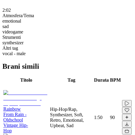
2:02
Atmosfera/Tema
emotional
sad
videogame
Strumenti
synthesizer
Altri tag
vocal - male
Brani simili
Titolo
Tag
Durata
BPM
Rainbow
Hip-Hop/Rap,
From Rain -
Synthesizer, Soft,
1:50
90
Oldschool
Retro, Emotional,
Vintage Hip-
Upbeat, Sad
Hop