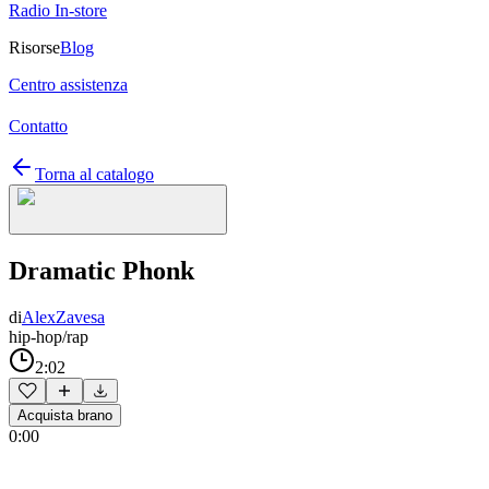
Radio In-store
Risorse
Blog
Centro assistenza
Contatto
Torna al catalogo
Dramatic Phonk
di
AlexZavesa
hip-hop/rap
2:02
Acquista brano
0:00