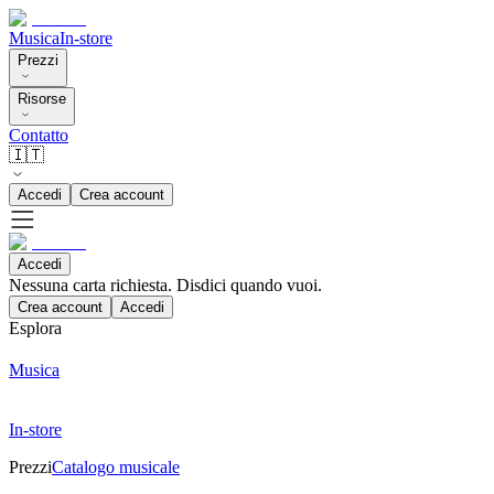
Musica
In-store
Prezzi
Risorse
Contatto
🇮🇹
Accedi
Crea account
Accedi
Nessuna carta richiesta. Disdici quando vuoi.
Crea account
Accedi
Esplora
Musica
In-store
Prezzi
Catalogo musicale