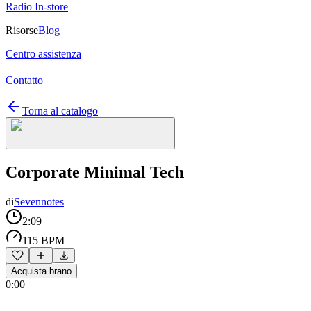
Radio In-store
Risorse
Blog
Centro assistenza
Contatto
Torna al catalogo
Corporate Minimal Tech
di
Sevennotes
2:09
115 BPM
Acquista brano
0:00