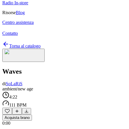
Radio In-store
Risorse
Blog
Centro assistenza
Contatto
Torna al catalogo
Waves
di
SoLaRiS
ambient/new age
4:22
111 BPM
Acquista brano
0:00