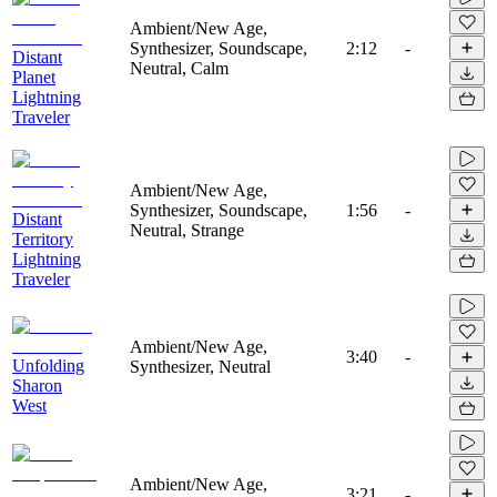
Ambient/New Age,
Synthesizer, Soundscape,
2:12
-
Distant
Neutral, Calm
Planet
Lightning
Traveler
Ambient/New Age,
Synthesizer, Soundscape,
1:56
-
Distant
Neutral, Strange
Territory
Lightning
Traveler
Ambient/New Age,
3:40
-
Unfolding
Synthesizer, Neutral
Sharon
West
Ambient/New Age,
3:21
-