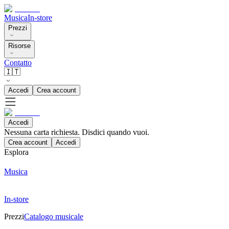
Musica
In-store
Prezzi
Risorse
Contatto
🇮🇹
Accedi
Crea account
Accedi
Nessuna carta richiesta. Disdici quando vuoi.
Crea account
Accedi
Esplora
Musica
In-store
Prezzi
Catalogo musicale