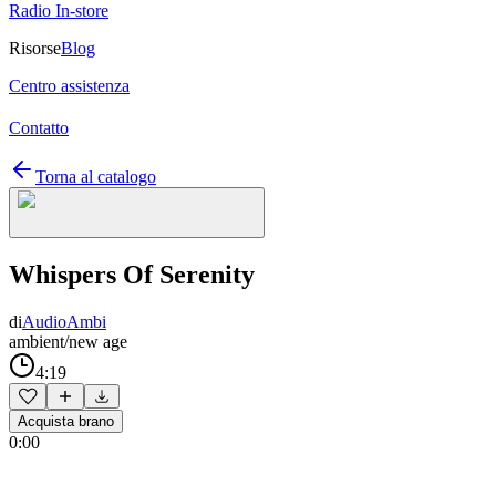
Radio In-store
Risorse
Blog
Centro assistenza
Contatto
Torna al catalogo
Whispers Of Serenity
di
AudioAmbi
ambient/new age
4:19
Acquista brano
0:00