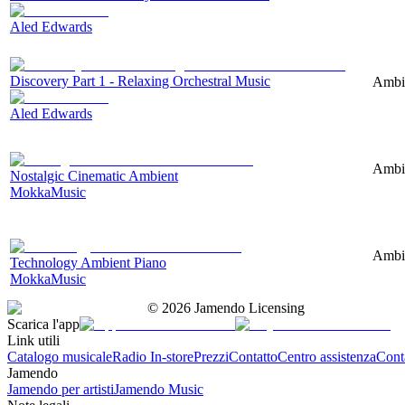
Aled Edwards
Discovery Part 1 - Relaxing Orchestral Music
Ambie
Aled Edwards
Ambie
Nostalgic Cinematic Ambient
MokkaMusic
Ambie
Technology Ambient Piano
MokkaMusic
©
2026
Jamendo Licensing
Scarica l'app
Link utili
Catalogo musicale
Radio In-store
Prezzi
Contatto
Centro assistenza
Conta
Jamendo
Jamendo per artisti
Jamendo Music