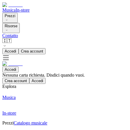
Musica
In-store
Prezzi
Risorse
Contatto
🇮🇹
Accedi
Crea account
Accedi
Nessuna carta richiesta. Disdici quando vuoi.
Crea account
Accedi
Esplora
Musica
In-store
Prezzi
Catalogo musicale