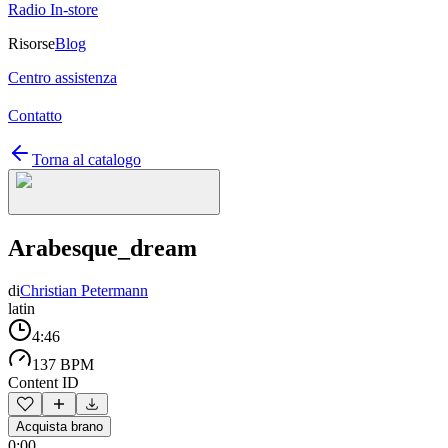
Radio In-store
Risorse
Blog
Centro assistenza
Contatto
Torna al catalogo
Arabesque_dream
di
Christian Petermann
latin
4:46
137 BPM
Content ID
Acquista brano
0:00