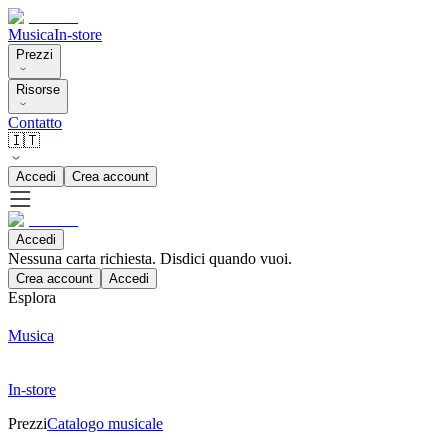
Musica
In-store
Prezzi
Risorse
Contatto
🇮🇹
Accedi
Crea account
Accedi
Nessuna carta richiesta. Disdici quando vuoi.
Crea account
Accedi
Esplora
Musica
In-store
Prezzi
Catalogo musicale