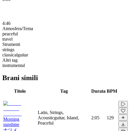
4:46
Atmosfera/Tema
peaceful
travel
Strumenti
strings
classicalguitar
Altri tag
instrumental
Brani simili
Titolo
Tag
Durata
BPM
Latin, Strings,
Acousticguitar, Island,
2:05
129
Morning
Peaceful
sunshine
ナツメ