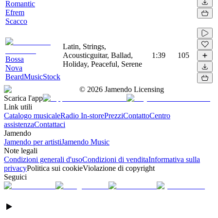
Romantic
Efrem
Scacco
Latin, Strings,
Acousticguitar, Ballad,
1:39
105
Bossa
Holiday, Peaceful, Serene
Nova
BeardMusicStock
©
2026
Jamendo Licensing
Scarica l'app
Link utili
Catalogo musicale
Radio In-store
Prezzi
Contatto
Centro
assistenza
Contattaci
Jamendo
Jamendo per artisti
Jamendo Music
Note legali
Condizioni generali d'uso
Condizioni di vendita
Informativa sulla
privacy
Politica sui cookie
Violazione di copyright
Seguici