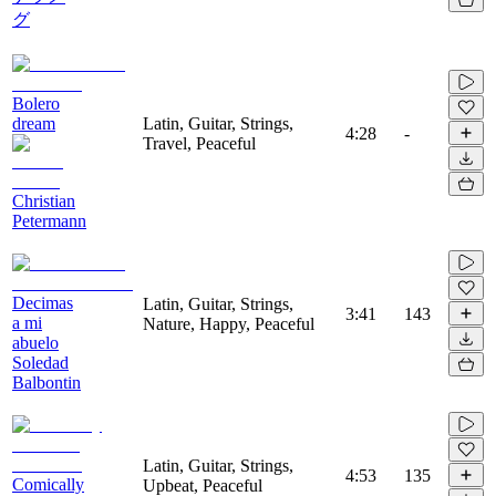
グ
Bolero
dream
Latin, Guitar, Strings,
4:28
-
Travel, Peaceful
Christian
Petermann
Decimas
Latin, Guitar, Strings,
3:41
143
a mi
Nature, Happy, Peaceful
abuelo
Soledad
Balbontin
Latin, Guitar, Strings,
4:53
135
Comically
Upbeat, Peaceful