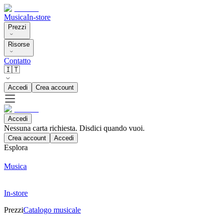
Musica
In-store
Prezzi
Risorse
Contatto
🇮🇹
Accedi
Crea account
Accedi
Nessuna carta richiesta. Disdici quando vuoi.
Crea account
Accedi
Esplora
Musica
In-store
Prezzi
Catalogo musicale