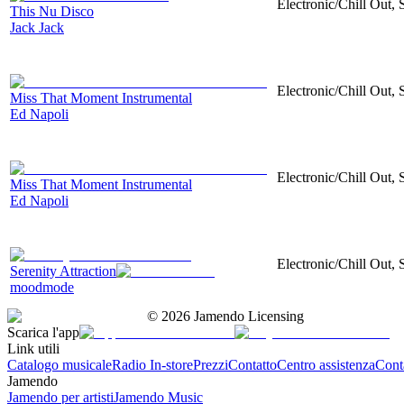
Electronic/Chill Out, 
This Nu Disco
Jack Jack
Electronic/Chill Out,
Miss That Moment Instrumental
Ed Napoli
Electronic/Chill Out,
Miss That Moment Instrumental
Ed Napoli
Electronic/Chill Out, 
Serenity Attraction
moodmode
©
2026
Jamendo Licensing
Scarica l'app
Link utili
Catalogo musicale
Radio In-store
Prezzi
Contatto
Centro assistenza
Conta
Jamendo
Jamendo per artisti
Jamendo Music