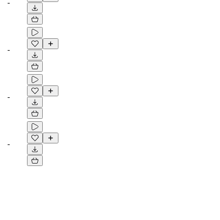
-
-
-
-