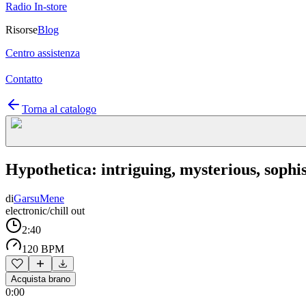
Radio In-store
Risorse
Blog
Centro assistenza
Contatto
Torna al catalogo
Hypothetica: intriguing, mysterious, sophis
di
GarsuMene
electronic/chill out
2:40
120 BPM
Acquista brano
0:00