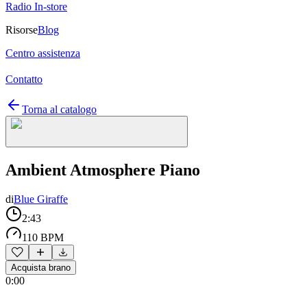
Radio In-store
Risorse
Blog
Centro assistenza
Contatto
Torna al catalogo
Ambient Atmosphere Piano
di
Blue Giraffe
2:43
110 BPM
Acquista brano
0:00