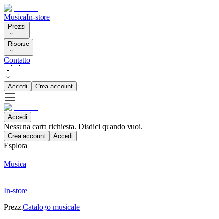
Musica
In-store
Prezzi
Risorse
Contatto
🇮🇹
Accedi
Crea account
Accedi
Nessuna carta richiesta. Disdici quando vuoi.
Crea account
Accedi
Esplora
Musica
In-store
Prezzi
Catalogo musicale