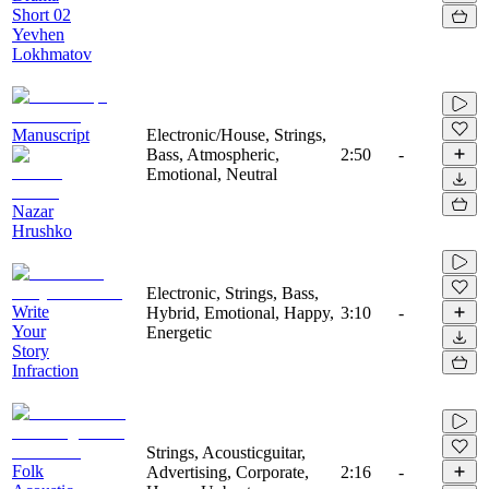
Short 02
Yevhen
Lokhmatov
Manuscript
Electronic/House, Strings,
Bass, Atmospheric,
2:50
-
Emotional, Neutral
Nazar
Hrushko
Electronic, Strings, Bass,
Write
Hybrid, Emotional, Happy,
3:10
-
Your
Energetic
Story
Infraction
Strings, Acousticguitar,
Folk
Advertising, Corporate,
2:16
-