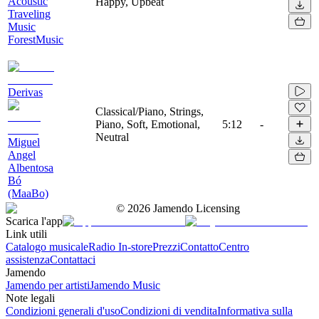
Acoustic
Happy, Upbeat
Traveling
Music
ForestMusic
Derivas
Classical/Piano, Strings,
Piano, Soft, Emotional,
5:12
-
Neutral
Miguel
Angel
Albentosa
Bó
(MaaBo)
©
2026
Jamendo Licensing
Scarica l'app
Link utili
Catalogo musicale
Radio In-store
Prezzi
Contatto
Centro
assistenza
Contattaci
Jamendo
Jamendo per artisti
Jamendo Music
Note legali
Condizioni generali d'uso
Condizioni di vendita
Informativa sulla