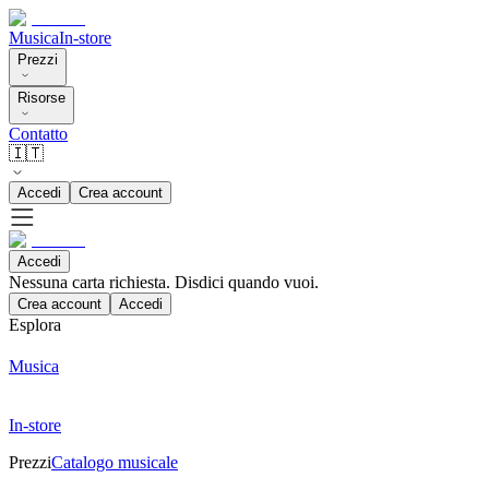
Musica
In-store
Prezzi
Risorse
Contatto
🇮🇹
Accedi
Crea account
Accedi
Nessuna carta richiesta. Disdici quando vuoi.
Crea account
Accedi
Esplora
Musica
In-store
Prezzi
Catalogo musicale