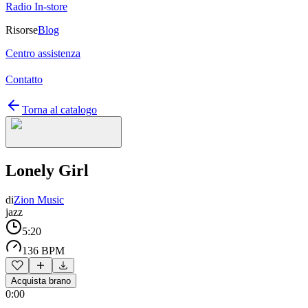
Radio In-store
Risorse
Blog
Centro assistenza
Contatto
Torna al catalogo
Lonely Girl
di
Zion Music
jazz
5:20
136 BPM
Acquista brano
0:00