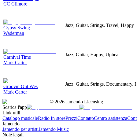
CC Gilmore
Jazz, Guitar, Strings, Travel, Happy
Gypsy Swing
Waderman
Jazz, Guitar, Happy, Upbeat
Carnival Time
Mark Carter
Jazz, Guitar, Strings, Documentary,
Groovin Out Wes
Mark Carter
©
2026
Jamendo Licensing
Scarica l'app
Link utili
Catalogo musicale
Radio In-store
Prezzi
Contatto
Centro assistenza
Conta
Jamendo
Jamendo per artisti
Jamendo Music
Note legali