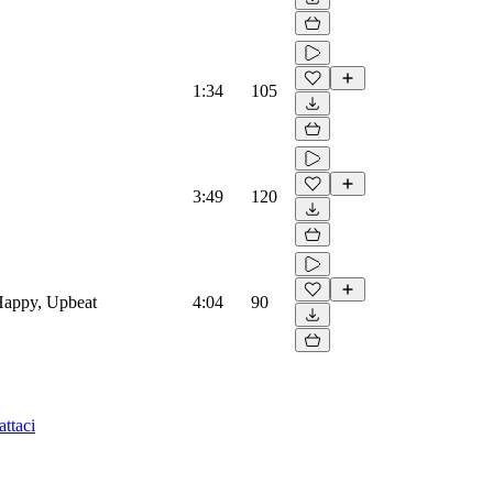
1:34
105
3:49
120
 Happy, Upbeat
4:04
90
ttaci