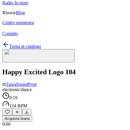
Radio In-store
Risorse
Blog
Centro assistenza
Contatto
Torna al catalogo
Happy Excited Logo 104
di
TaigaSoundProd
electronic/dance
0:19
124 BPM
Acquista brano
0:00