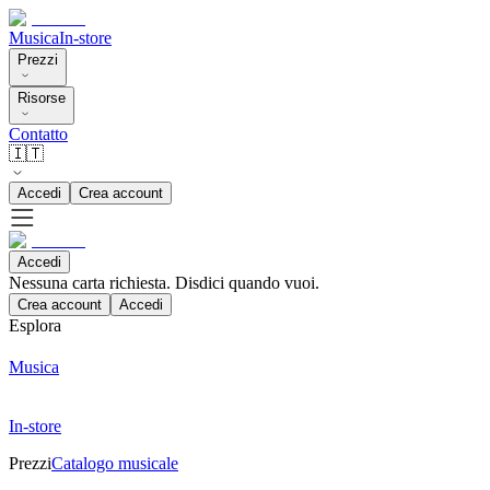
Musica
In-store
Prezzi
Risorse
Contatto
🇮🇹
Accedi
Crea account
Accedi
Nessuna carta richiesta. Disdici quando vuoi.
Crea account
Accedi
Esplora
Musica
In-store
Prezzi
Catalogo musicale