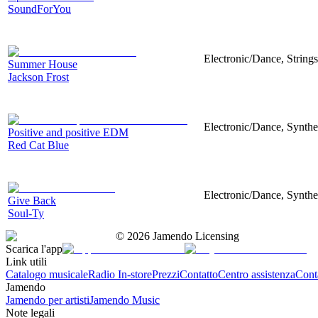
SoundForYou
Electronic/Dance, Strings
Summer House
Jackson Frost
Electronic/Dance, Synthe
Positive and positive EDM
Red Cat Blue
Electronic/Dance, Synth
Give Back
Soul-Ty
©
2026
Jamendo Licensing
Scarica l'app
Link utili
Catalogo musicale
Radio In-store
Prezzi
Contatto
Centro assistenza
Conta
Jamendo
Jamendo per artisti
Jamendo Music
Note legali