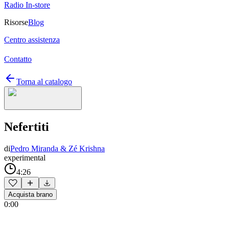
Radio In-store
Risorse
Blog
Centro assistenza
Contatto
Torna al catalogo
Nefertiti
di
Pedro Miranda & Zé Krishna
experimental
4:26
Acquista brano
0:00