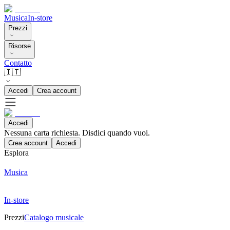
Musica
In-store
Prezzi
Risorse
Contatto
🇮🇹
Accedi
Crea account
Accedi
Nessuna carta richiesta. Disdici quando vuoi.
Crea account
Accedi
Esplora
Musica
In-store
Prezzi
Catalogo musicale