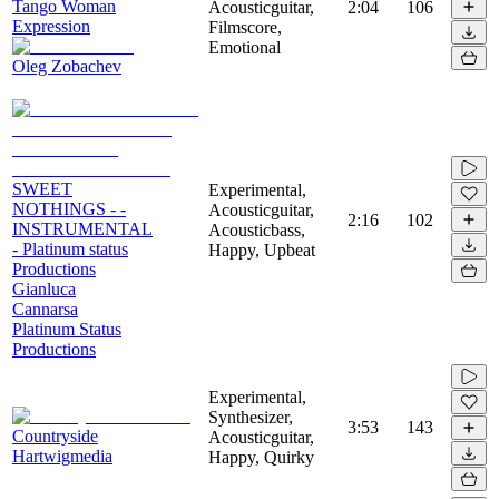
Tango Woman
Acousticguitar,
2:04
106
Expression
Filmscore,
Emotional
Oleg Zobachev
SWEET
Experimental,
NOTHINGS - -
Acousticguitar,
2:16
102
INSTRUMENTAL
Acousticbass,
- Platinum status
Happy, Upbeat
Productions
Gianluca
Cannarsa
Platinum Status
Productions
Experimental,
Synthesizer,
3:53
143
Countryside
Acousticguitar,
Hartwigmedia
Happy, Quirky