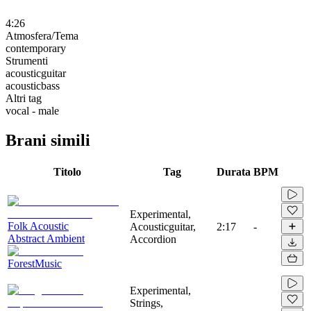
4:26
Atmosfera/Tema
contemporary
Strumenti
acousticguitar
acousticbass
Altri tag
vocal - male
Brani simili
Titolo
Tag
Durata
BPM
Experimental,
Folk Acoustic
Acousticguitar,
2:17
-
Abstract Ambient
Accordion
ForestMusic
Experimental,
Strings,